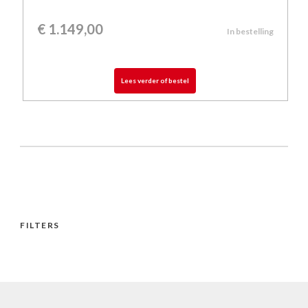
€
1.149,00
In bestelling
Lees verder of bestel
FILTERS