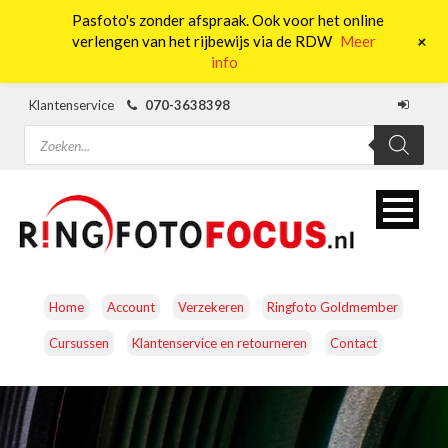
Pasfoto's zonder afspraak. Ook voor het online
0
+
verlengen van het rijbewijs via de RDW
Meer
info
Klantenservice
070-3638398
Producten
zoeken
Home
Account
Verzekeren
Ringfoto Goldmember
Cursussen
Klantenservice en retourneren
Contact
CAMERA’S
OBJECTIEVEN
ACCESSOIRES