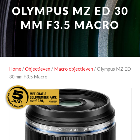
NATUUROBSERVATIE
MEDIA EN ENERGIE
OLYMPUS MZ ED 30
STUDIOFOTOGRAFIE
OCCASIONS
MM F3.5 MACRO
Home
/
Objectieven
/
Macro objectieven
/ Olympus MZ ED
30 mm F3.5 Macro