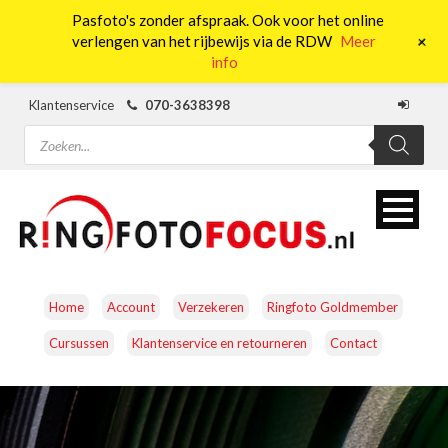
Pasfoto's zonder afspraak. Ook voor het online
0
+
verlengen van het rijbewijs via de RDW
Meer
info
Klantenservice
070-3638398
Producten
zoeken
Home
Account
Verzekeren
Ringfoto Goldmember
Cursussen
Klantenservice en retourneren
Contact
CAMERA’S
OBJECTIEVEN
ACCESSOIRES