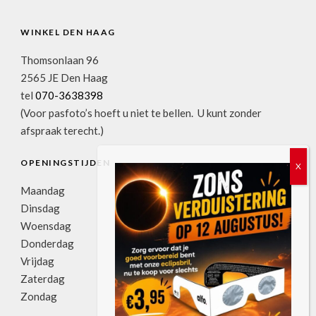
WINKEL DEN HAAG
Thomsonlaan 96
2565 JE Den Haag
tel
070-3638398
(Voor pasfoto’s hoeft u niet te bellen. U kunt zonder
afspraak terecht.)
OPENINGSTIJDEN
Maandag
11:00u-17:30u
Dinsdag
09:00u-17:30u
Woensdag
09:00u-17:30u
Donderdag
09:00u-17:30u
Vrijdag
09:00u-17:30u
Zaterdag
09:00u-17:00u
Zondag
gesloten