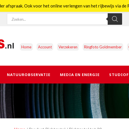
er afspraak. Ook voor het online verlengen van het rijbewijs via d
Producten
zoeken
Home
Account
Verzekeren
Ringfoto Goldmember
NATUUROBSERVATIE
MEDIA EN ENERGIE
STUDIOF