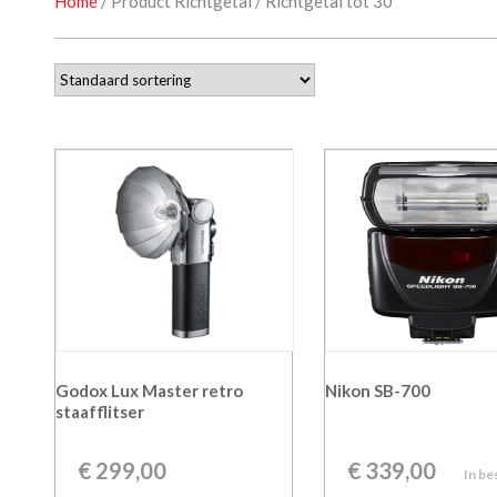
Home
/ Product Richtgetal / Richtgetal tot 30
Godox Lux Master retro
Nikon SB-700
staafflitser
€
299,00
€
339,00
In be