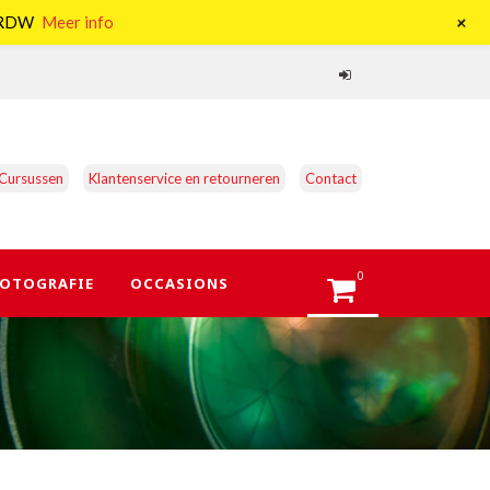
+
e RDW
Meer info
Cursussen
Klantenservice en retourneren
Contact
0
OTOGRAFIE
OCCASIONS