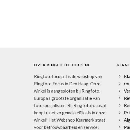
OVER RINGFOTOFOCUS.NL
KLAN
Ringfotofocus.nl is de webshop van
Kl
Ringfoto Focus in Den Haag. Onze
rou
winkel is aangesloten bij Ringfoto,
Ve
Europa's grootste organisatie van
Re
fotospecialisten. Bij Ringfotofocus.nl
Be
koopt u net zo gemakkelijk als in onze
Pri
winkel! Het Webshop Keurmerk staat
Al
voor betrouwbaarheid en service!
Pa