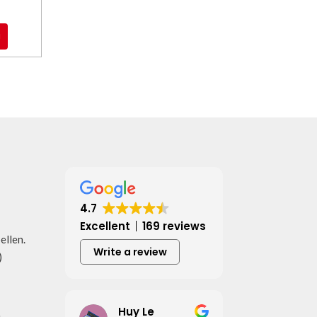
l
4.7
Excellent
169 reviews
bellen.
Write a review
)
Huy Le
u