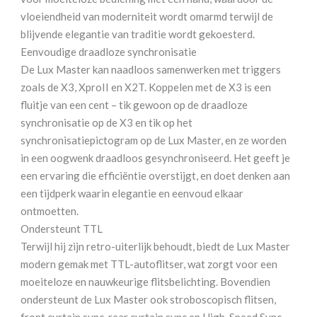
vloeiendheid van moderniteit wordt omarmd terwijl de
blijvende elegantie van traditie wordt gekoesterd.
Eenvoudige draadloze synchronisatie
De Lux Master kan naadloos samenwerken met triggers
zoals de X3, XproII en X2T. Koppelen met de X3 is een
fluitje van een cent – tik gewoon op de draadloze
synchronisatie op de X3 en tik op het
synchronisatiepictogram op de Lux Master, en ze worden
in een oogwenk draadloos gesynchroniseerd. Het geeft je
een ervaring die efficiëntie overstijgt, en doet denken aan
een tijdperk waarin elegantie en eenvoud elkaar
ontmoetten.
Ondersteunt TTL
Terwijl hij zijn retro-uiterlijk behoudt, biedt de Lux Master
modern gemak met TTL-autoflitser, wat zorgt voor een
moeiteloze en nauwkeurige flitsbelichting. Bovendien
ondersteunt de Lux Master ook stroboscopisch flitsen,
front curtain sync, rear curtain sync en High-Speed Sync.