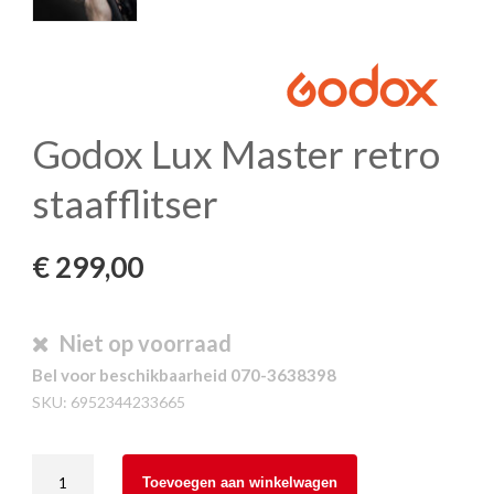
Godox Lux Master retro
staafflitser
€
299,00
Niet op voorraad
Bel voor beschikbaarheid 070-3638398
SKU:
6952344233665
Godox
Toevoegen aan winkelwagen
Lux