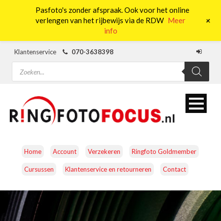
Pasfoto's zonder afspraak. Ook voor het online
0
+
verlengen van het rijbewijs via de RDW
Meer
info
Klantenservice
070-3638398
Producten
zoeken
Home
Account
Verzekeren
Ringfoto Goldmember
Cursussen
Klantenservice en retourneren
Contact
CAMERA’S
OBJECTIEVEN
ACCESSOIRES