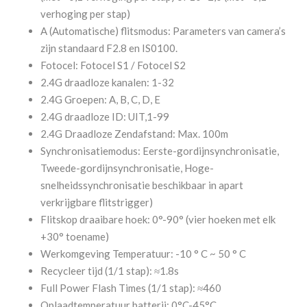
verhoging per stap)
A (Automatische) flitsmodus: Parameters van camera’s
zijn standaard F2.8 en IS0100.
Fotocel: Fotocel S1 / Fotocel S2
2.4G draadloze kanalen: 1-32
2.4G Groepen: A, B, C, D, E
2.4G draadloze ID: UIT,1-99
2.4G Draadloze Zendafstand: Max. 100m
Synchronisatiemodus: Eerste-gordijnsynchronisatie,
Tweede-gordijnsynchronisatie, Hoge-
snelheidssynchronisatie beschikbaar in apart
verkrijgbare flitstrigger)
Flitskop draaibare hoek: 0°-90° (vier hoeken met elk
+30° toename)
Werkomgeving Temperatuur: -10 ° C ~ 50 ° C
Recycleer tijd (1/1 stap): ≈1.8s
Full Power Flash Times (1/1 stap): ≈460
Oplaadtemperatuur batterij: 0°C-45°C