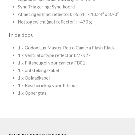
Sync Triggering: Sync-koord
Afmetingen (met reflector): ≈5.51″ x 10.24” x 3.90”
Nettogewicht (met reflector): ≈470 g
In de doos
1 x Godox Lux Master Retro Camera Flash Black
1 x Ventilatortype reflector LM-R27
1 x Flitsbeugel voor camera FB01
1 x ontstekingskabel
1 x Oplaadkabel
1 x Beschermkap voor flitsbuis
1 x Opbergtas