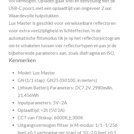
vol vermogen. Opladen gaat snel en eenvoudig met de
USB-C poort, met een oplaadtijd van ongeveer 2 uur.
Waardevolle hulpstukken
Lux Master is geschikt voor verwisselbare reflectoren
voor extra veelzijdigheid in lichteffecten. In de
automatische flitsmodus tik je op het reflectorpictogram
om te schakelen tussen vier reflectortypen en pas je de
bijbehorende parameters aan, zoals diafragma en ISO.
Kenmerken
Model: Lux Master
GN (1/1 stap): GN25 (IS0100, in meters)
Lithium Batterij Parameters: DC7.2V, 2980mAh,
21.456Wh
Inputparameters: 5V⎓2A
Oplaadtijd: ≈2h (5V/2A)
CCT van Flitskop: 6000K土300K
Uitgangsvermogen flitser in M-modus: 1/1 -1/256
(met +0,1 verhoging per stap) of 10 -2,0 (met +0,1