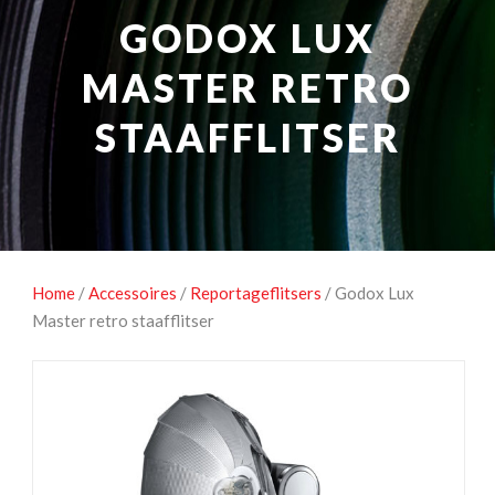
NATUUROBSERVATIE
MEDIA EN ENERGIE
GODOX LUX
STUDIOFOTOGRAFIE
OCCASIONS
MASTER RETRO
STAAFFLITSER
Home
/
Accessoires
/
Reportageflitsers
/ Godox Lux
Master retro staafflitser