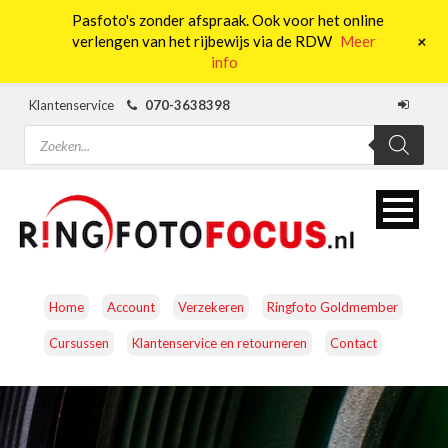
Pasfoto's zonder afspraak. Ook voor het online
0
+
verlengen van het rijbewijs via de RDW
Meer
info
Klantenservice
070-3638398
Producten
zoeken
Home
Account
Verzekeren
Ringfoto Goldmember
Cursussen
Klantenservice en retourneren
Contact
CAMERA’S
OBJECTIEVEN
ACCESSOIRES