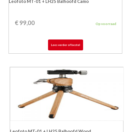
Leofoto MT-01 + LH25 Balhoofd Camo
€
99,00
Op voorraad
Lees verder of bestel
Leofoto MT-01 + LH25 Balhoofd Wood