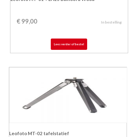
€
99,00
In bestelling
Lees verder of bestel
Leofoto MT-02 tafelstatief