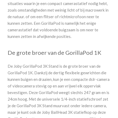
situaties waarin je een compact camerastatief nodig hebt,
zoals omstandigheden met weinig licht of bij macrowerk in
de natuur. of om een flitser of richtmicrofoon neer te
kunnen zetten. Een GorillaPod is namelijk het enige
camerastatief dat voldoende buigzaam is om neer te
kunnen zetten in afwijkende posities.
De grote broer van de GorillaPod 1K
De Joby GorillaPod 3K Stand is de grote broer van de
GorillaPod 1K. Dankzij de dertig flexibele gewrichten die
kunnen buigen en draaien, kun je een compacte dslr-camera
of videocamera stevig op en aan vrijwel elk oppervlak
bevestigen. Deze GorillaPod weegt slechts 247 gram en is
24cm hoog. Met de universele 1/4-inch statiefschroef zet
je de GorillaPod 3K Stand muurvast onder iedere camera,
maar je kunt ook de Joby BallHead 3K statiefkop op deze