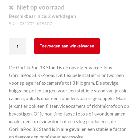
Niet op voorraad
Beschikbaar in ca. 2 werkdagen
SKU:
0817024015107
Joby
Toevoegen aan winkelwagen
Gorillapod
3K
Stand
De GorillaPod 3K Stand is de opvolger van de Joby
aantal
GorillaPod SLR-Zoom. Dit flexibele statief is ontworpen
voor spiegelreflexcamera’s tot 3 kilogram. De stevige,
buigzame poten zorgen voor een stabiele stand van je dslr-
camera, ook als daar een zoomlens aan is gekoppeld. Maar
je kunt er ook een flitser, videocamera of richtmicrofoon op
bevestigen. Of je nou time-lapse foto’s of avondopnamen
maakt, een interview doet of een vlog produceert, de
GorillaPod 3K Stand is in alle gevallen een stabiele factor
en daarom een onmisbaar accessoire.