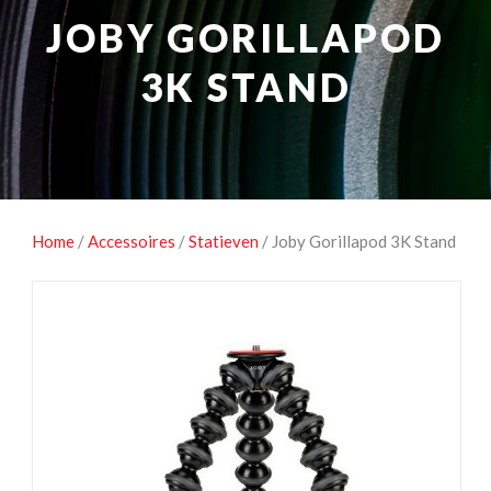
NATUUROBSERVATIE
MEDIA EN ENERGIE
JOBY GORILLAPOD
STUDIOFOTOGRAFIE
OCCASIONS
3K STAND
Home
/
Accessoires
/
Statieven
/ Joby Gorillapod 3K Stand