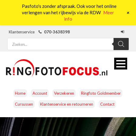
Pasfoto's zonder afspraak. Ook voor het online
0
+
verlengen van het rijbewijs via de RDW
Meer
info
Klantenservice
070-3638398
Producten
zoeken
Home
Account
Verzekeren
Ringfoto Goldmember
Cursussen
Klantenservice en retourneren
Contact
CAMERA’S
OBJECTIEVEN
ACCESSOIRES