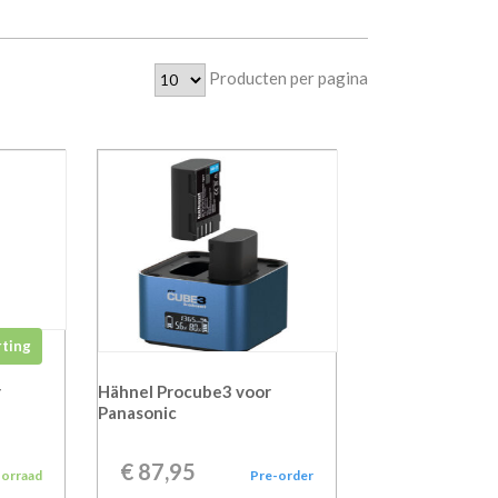
Producten per pagina
rting
r
Hähnel Procube3 voor
Panasonic
€
87,95
oorraad
Pre-order