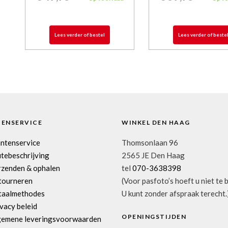
Lees verder of bestel
Lees verder of beste
TENSERVICE
WINKEL DEN HAAG
antenservice
Thomsonlaan 96
tebeschrijving
2565 JE Den Haag
rzenden & ophalen
tel
070-3638398
tourneren
(Voor pasfoto’s hoeft u niet te 
taalmethodes
U kunt zonder afspraak terecht.
vacy beleid
OPENINGSTIJDEN
gemene leveringsvoorwaarden