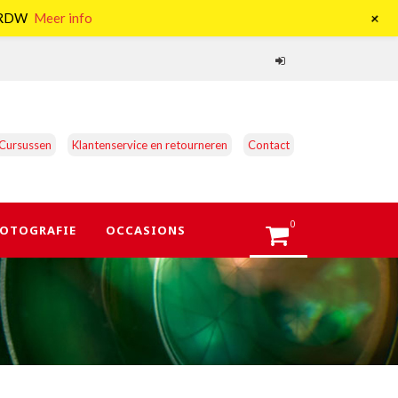
+
e RDW
Meer info
Cursussen
Klantenservice en retourneren
Contact
0
OTOGRAFIE
OCCASIONS