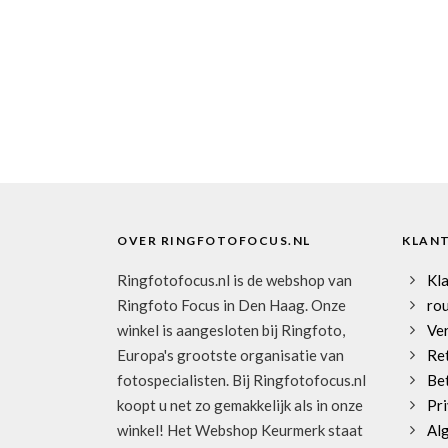
OVER RINGFOTOFOCUS.NL
KLAN
Ringfotofocus.nl is de webshop van
Kl
Ringfoto Focus in Den Haag. Onze
rou
winkel is aangesloten bij Ringfoto,
Ve
Europa's grootste organisatie van
Re
fotospecialisten. Bij Ringfotofocus.nl
Be
koopt u net zo gemakkelijk als in onze
Pri
winkel! Het Webshop Keurmerk staat
Al