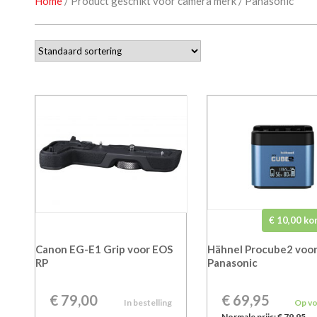
Home
/ Product geschikt voor camera merk / Panasonic
€ 10,00 ko
Canon EG-E1 Grip voor EOS
Hähnel Procube2 voo
RP
Panasonic
€
79,00
€ 69,95
In bestelling
Op v
Normale prijs:
€ 79,95