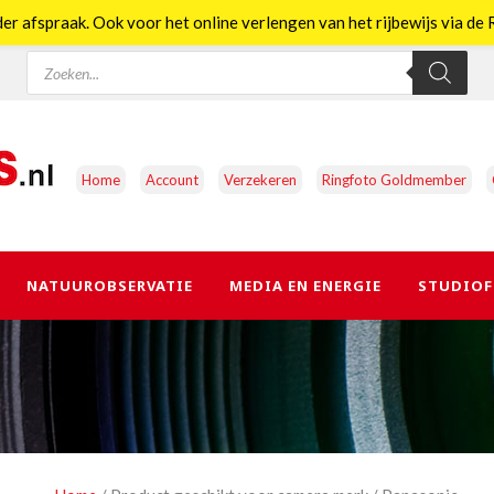
er afspraak. Ook voor het online verlengen van het rijbewijs via d
Producten
zoeken
Home
Account
Verzekeren
Ringfoto Goldmember
NATUUROBSERVATIE
MEDIA EN ENERGIE
STUDIOF