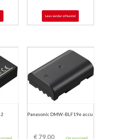
l
Lees verder of bestel
12
Panasonic DMW-BLF19e accu
€
79,00
oorraad
Op voorraad