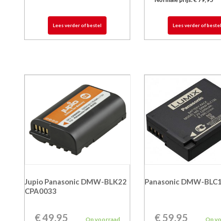
Lees verder of bestel
Lees verder of beste
Jupio Panasonic DMW-BLK22
Panasonic DMW-BLC
CPA0033
€
49,95
€
59,95
Op voorraad
Op v