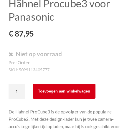
Hähnel Procube3 voor
Panasonic
€
87,95
Niet op voorraad
Pre-Order
SKU:
5099113405777
Hähnel
Toevoegen aan winkelwagen
Procube3
voor
Panasonic
De Hahnel ProCube3 is de opvolger van de populaire
aantal
ProCube2. Met deze design-lader kun je twee camera-
accu’s tegelijkertijd opladen, maar hij is ook geschikt voor