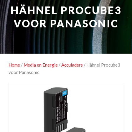
NATUUROBSERVATIE
MEDIA EN ENERGIE
HÄHNEL PROCUBE3
STUDIOFOTOGRAFIE
OCCASIONS
VOOR PANASONIC
Home
/
Media en Energie
/
Acculaders
/ Hähnel Procube3
voor Panasonic