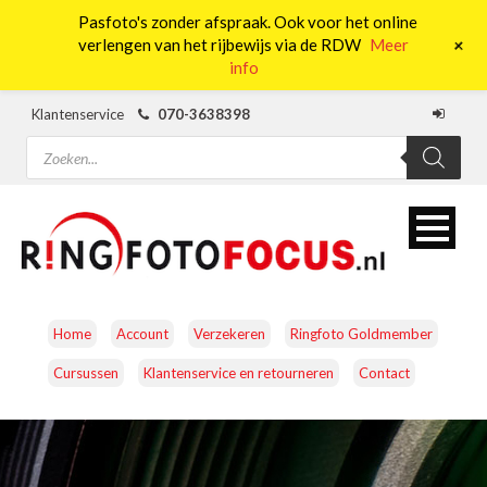
Pasfoto's zonder afspraak. Ook voor het online
0
+
verlengen van het rijbewijs via de RDW
Meer
info
Klantenservice
070-3638398
Producten
zoeken
Home
Account
Verzekeren
Ringfoto Goldmember
Cursussen
Klantenservice en retourneren
Contact
CAMERA’S
OBJECTIEVEN
ACCESSOIRES