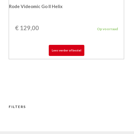
Rode Videomic Go II Helix
€
129,00
Op voorraad
Lees verder of bestel
FILTERS