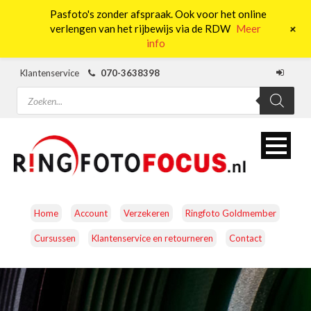
Pasfoto's zonder afspraak. Ook voor het online
0
+
verlengen van het rijbewijs via de RDW
Meer
info
Klantenservice
070-3638398
Producten
zoeken
Home
Account
Verzekeren
Ringfoto Goldmember
Cursussen
Klantenservice en retourneren
Contact
CAMERA’S
OBJECTIEVEN
ACCESSOIRES