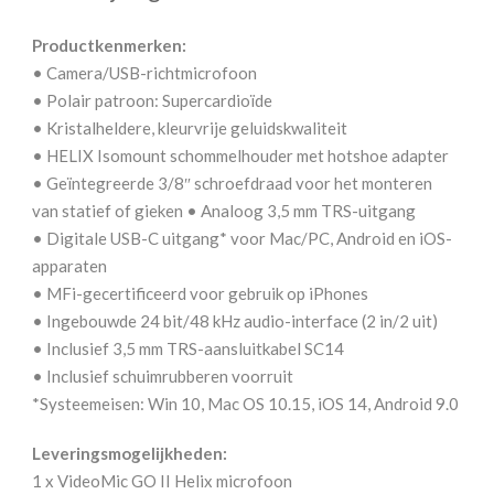
Productkenmerken:
• Camera/USB-richtmicrofoon
• Polair patroon: Supercardioïde
• Kristalheldere, kleurvrije geluidskwaliteit
• HELIX Isomount schommelhouder met hotshoe adapter
• Geïntegreerde 3/8″ schroefdraad voor het monteren
van statief of gieken • Analoog 3,5 mm TRS-uitgang
• Digitale USB-C uitgang* voor Mac/PC, Android en iOS-
apparaten
• MFi-gecertificeerd voor gebruik op iPhones
• Ingebouwde 24 bit/48 kHz audio-interface (2 in/2 uit)
• Inclusief 3,5 mm TRS-aansluitkabel SC14
• Inclusief schuimrubberen voorruit
*Systeemeisen: Win 10, Mac OS 10.15, iOS 14, Android 9.0
Leveringsmogelijkheden:
1 x VideoMic GO II Helix microfoon