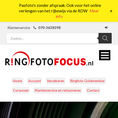
Pasfoto's zonder afspraak. Ook voor het online
0
+
verlengen van het rijbewijs via de RDW
Meer
info
Klantenservice
070-3638398
Producten
zoeken
Home
Account
Verzekeren
Ringfoto Goldmember
Cursussen
Klantenservice en retourneren
Contact
CAMERA’S
OBJECTIEVEN
ACCESSOIRES