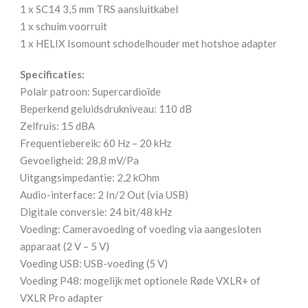
1 x SC14 3,5 mm TRS aansluitkabel
1 x schuim voorruit
1 x HELIX Isomount schodelhouder met hotshoe adapter
Specificaties:
Polair patroon: Supercardioïde
Beperkend geluidsdrukniveau: 110 dB
Zelfruis: 15 dBA
Frequentiebereik: 60 Hz – 20 kHz
Gevoeligheid: 28,8 mV/Pa
Uitgangsimpedantie: 2,2 kOhm
Audio-interface: 2 In/2 Out (via USB)
Digitale conversie: 24 bit/48 kHz
Voeding: Cameravoeding of voeding via aangesloten
apparaat (2 V – 5 V)
Voeding USB: USB-voeding (5 V)
Voeding P48: mogelijk met optionele Røde VXLR+ of
VXLR Pro adapter