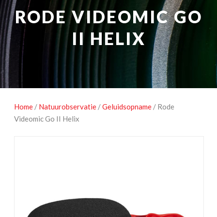
NATUUROBSERVATIE
MEDIA EN ENERGIE
RODE VIDEOMIC GO
STUDIOFOTOGRAFIE
OCCASIONS
II HELIX
Home
/
Natuurobservatie
/
Geluidsopname
/ Rode
Videomic Go II Helix