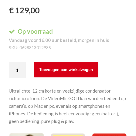
€
129,00
Op voorraad
Vandaag voor 16.00 uur besteld, morgen in huis
SKU:
0698813012985
Rode
Toevoegen aan winkelwagen
Videomic
Go
II
Ultralichte, 12 cm korte en veelzijdige condensator
Helix
richtmicrofoon. De VideoMic GO II kan worden bediend op
aantal
camera’s, op Mac en pc, evenals op smartphones en
iPhones. De bediening is heel eenvoudig: geen batterij,
geen bediening, pure plug & play.