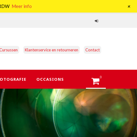
+
e RDW
Meer info
Cursussen
Klantenservice en retourneren
Contact
0
OTOGRAFIE
OCCASIONS