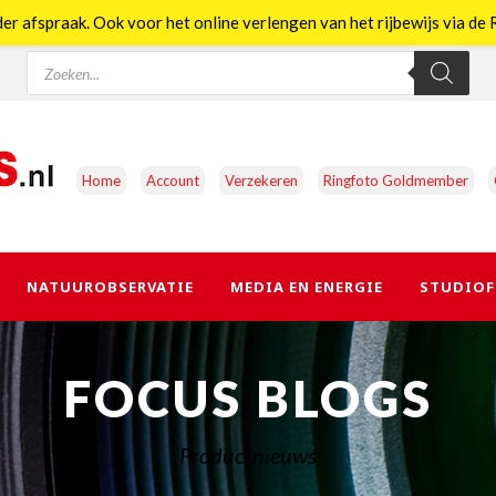
er afspraak. Ook voor het online verlengen van het rijbewijs via d
Producten
zoeken
Home
Account
Verzekeren
Ringfoto Goldmember
NATUUROBSERVATIE
MEDIA EN ENERGIE
STUDIOF
FOCUS BLOGS
Productnieuws