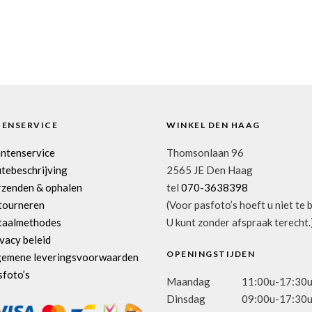
TENSERVICE
WINKEL DEN HAAG
antenservice
Thomsonlaan 96
tebeschrijving
2565 JE Den Haag
rzenden & ophalen
tel
070-3638398
tourneren
(Voor pasfoto’s hoeft u niet te 
taalmethodes
U kunt zonder afspraak terecht.
vacy beleid
OPENINGSTIJDEN
gemene leveringsvoorwaarden
sfoto’s
Maandag
11:00u-17:30
Dinsdag
09:00u-17:30