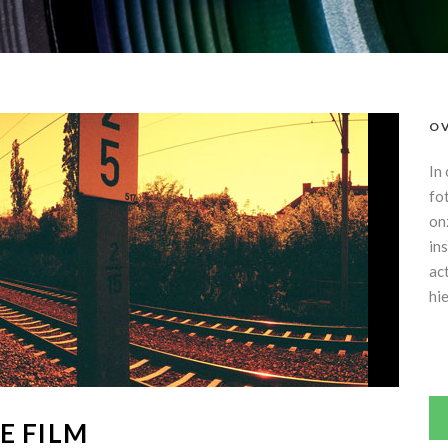
OV
In
fo
on
in
ac
hi
E FILM