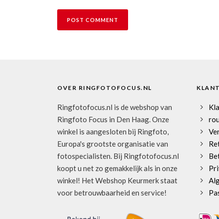
OVER RINGFOTOFOCUS.NL
KLAN
Ringfotofocus.nl is de webshop van
Kl
Ringfoto Focus in Den Haag. Onze
rou
winkel is aangesloten bij Ringfoto,
Ve
Europa's grootste organisatie van
Re
fotospecialisten. Bij Ringfotofocus.nl
Be
koopt u net zo gemakkelijk als in onze
Pri
winkel! Het Webshop Keurmerk staat
Al
voor betrouwbaarheid en service!
Pa