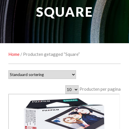
NATUUROBSERVATIE
MEDIA EN ENERGIE
SQUARE
STUDIOFOTOGRAFIE
OCCASIONS
Home
/ Producten getagged “Square”
Producten per pagina