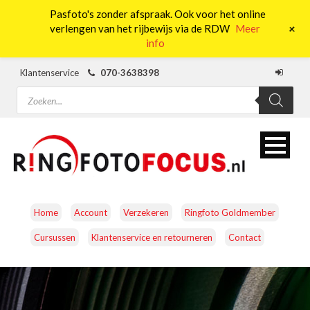
Pasfoto's zonder afspraak. Ook voor het online
0
+
verlengen van het rijbewijs via de RDW
Meer
info
Klantenservice
070-3638398
Producten
zoeken
Home
Account
Verzekeren
Ringfoto Goldmember
Cursussen
Klantenservice en retourneren
Contact
CAMERA’S
OBJECTIEVEN
ACCESSOIRES