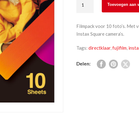
Fujifilm
Toevoegen aan 
Instax
Square
Rainbow
Filmpack voor 10 foto’s. Met v
10
Instax Square camera’s.
st.
aantal
Tags:
directklaar
,
fujifilm
,
inst
Delen: