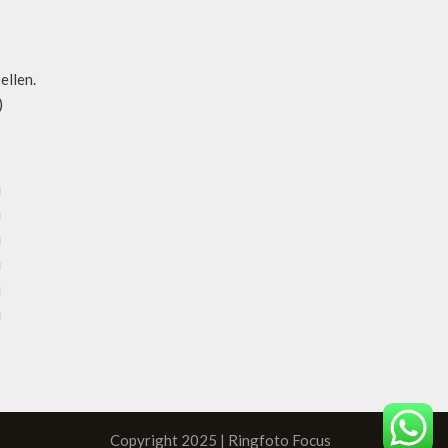
bellen.
)
u
u
u
u
u
u
Copyright 2025 | Ringfoto Focus