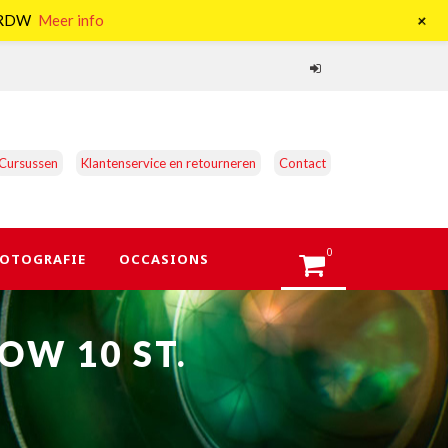
+
e RDW
Meer info
Cursussen
Klantenservice en retourneren
Contact
0
OTOGRAFIE
OCCASIONS
OW 10 ST.