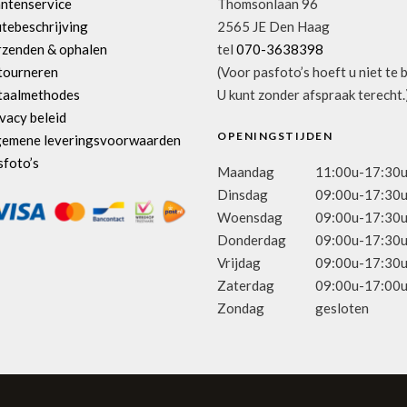
antenservice
Thomsonlaan 96
tebeschrijving
2565 JE Den Haag
rzenden & ophalen
tel
070-3638398
tourneren
(Voor pasfoto’s hoeft u niet te 
taalmethodes
U kunt zonder afspraak terecht.
vacy beleid
OPENINGSTIJDEN
gemene leveringsvoorwaarden
sfoto’s
Maandag
11:00u-17:30
Dinsdag
09:00u-17:30
Woensdag
09:00u-17:30
Donderdag
09:00u-17:30
Vrijdag
09:00u-17:30
Zaterdag
09:00u-17:00
Zondag
gesloten