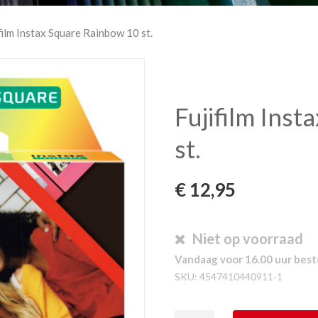
film Instax Square Rainbow 10 st.
Fujifilm Ins
st.
€
12,95
Niet op voorraad
Vandaag voor 16.00 uur beste
SKU:
4547410440911-1