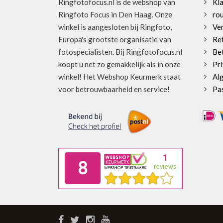
Ringfotofocus.nl is de webshop van
Kl
Ringfoto Focus in Den Haag. Onze
rou
winkel is aangesloten bij Ringfoto,
Ve
Europa's grootste organisatie van
Re
fotospecialisten. Bij Ringfotofocus.nl
Be
koopt u net zo gemakkelijk als in onze
Pri
winkel! Het Webshop Keurmerk staat
Al
voor betrouwbaarheid en service!
Pa