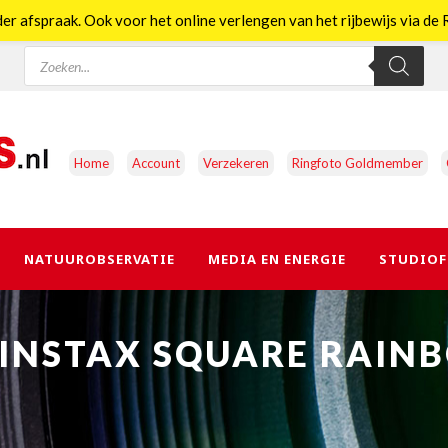
er afspraak. Ook voor het online verlengen van het rijbewijs via d
Producten
zoeken
Home
Account
Verzekeren
Ringfoto Goldmember
NATUUROBSERVATIE
MEDIA EN ENERGIE
STUDIOF
 INSTAX SQUARE RAINB