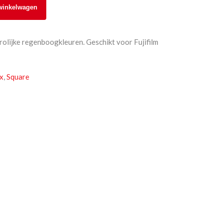
winkelwagen
rolijke regenboogkleuren. Geschikt voor Fujifilm
ax
,
Square