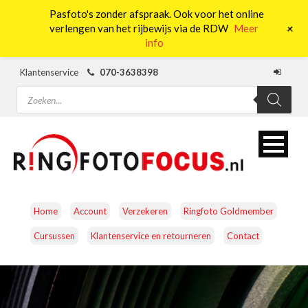
Pasfoto's zonder afspraak. Ook voor het online
0
+
verlengen van het rijbewijs via de RDW
Meer
info
Klantenservice
070-3638398
Producten
zoeken
Home
Account
Verzekeren
Ringfoto Goldmember
Cursussen
Klantenservice en retourneren
Contact
CAMERA’S
OBJECTIEVEN
ACCESSOIRES