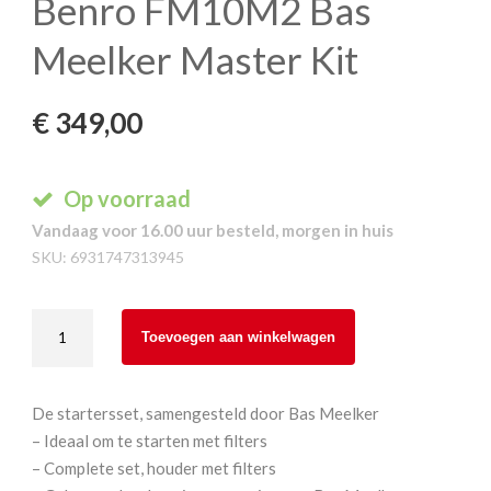
Benro FM10M2 Bas
Meelker Master Kit
€
349,00
Op voorraad
Vandaag voor 16.00 uur besteld, morgen in huis
SKU:
6931747313945
Benro
Toevoegen aan winkelwagen
FM10M2
Bas
Meelker
De startersset, samengesteld door Bas Meelker
Master
– Ideaal om te starten met filters
Kit
– Complete set, houder met filters
aantal