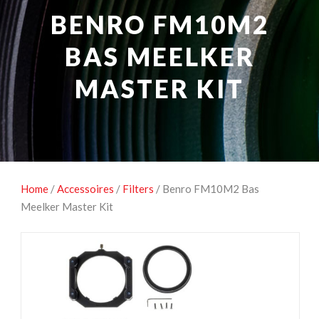
NATUUROBSERVATIE
MEDIA EN ENERGIE
BENRO FM10M2
STUDIOFOTOGRAFIE
OCCASIONS
BAS MEELKER
MASTER KIT
Home
/
Accessoires
/
Filters
/ Benro FM10M2 Bas
Meelker Master Kit