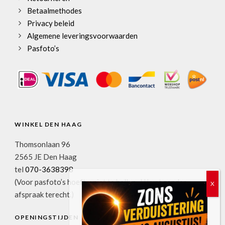
Betaalmethodes
Privacy beleid
Algemene leveringsvoorwaarden
Pasfoto’s
WINKEL DEN HAAG
Thomsonlaan 96
2565 JE Den Haag
tel
070-3638398
(Voor pasfoto’s hoeft u niet te bellen. U kunt zonder
afspraak terecht.)
OPENINGSTIJDEN