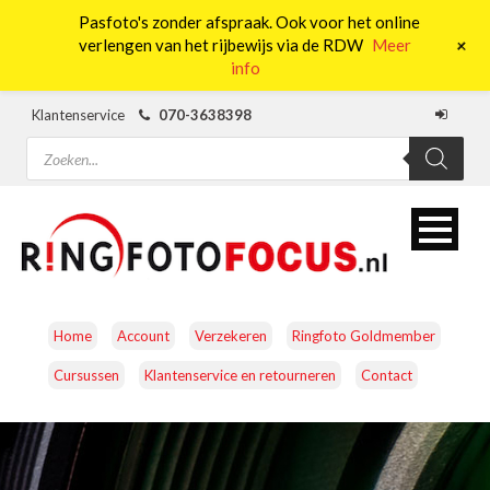
Pasfoto's zonder afspraak. Ook voor het online
0
+
verlengen van het rijbewijs via de RDW
Meer
info
Klantenservice
070-3638398
Producten
zoeken
Home
Account
Verzekeren
Ringfoto Goldmember
Cursussen
Klantenservice en retourneren
Contact
CAMERA’S
OBJECTIEVEN
ACCESSOIRES