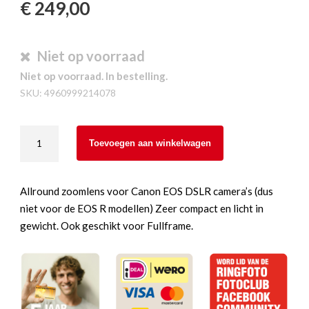
€
249,00
Niet op voorraad
Niet op voorraad. In bestelling.
SKU:
4960999214078
Canon
Toevoegen aan winkelwagen
EF
75-
300
Allround zoomlens voor Canon EOS DSLR camera’s (dus
mm
niet voor de EOS R modellen) Zeer compact en licht in
F4-
gewicht. Ook geschikt voor Fullframe.
5.6
III
aantal