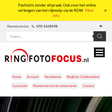
Pasfoto's zonder afspraak. Ook voor het online
0
+
verlengen van het rijbewijs via de RDW
Meer
info
Klantenservice
070-3638398
Producten
zoeken
Home
Account
Verzekeren
Ringfoto Goldmember
Cursussen
Klantenservice en retourneren
Contact
CAMERA’S
OBJECTIEVEN
ACCESSOIRES