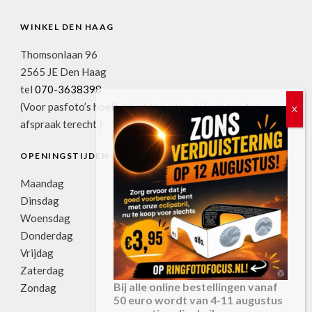
WINKEL DEN HAAG
Thomsonlaan 96
2565 JE Den Haag
tel
070-3638398
(Voor pasfoto’s hoeft u niet te bellen. U kunt zonder
afspraak terecht.)
OPENINGSTIJDEN
Maandag
11:00u-17:30u
Dinsdag
09:00u-17:30u
Woensdag
09:00u-17:30u
Donderdag
09:00u-17:30u
Vrijdag
09:00u-17:30u
Zaterdag
09:00u-17:00u
Bij alle online bestellingen vanaf
Zondag
gesloten
50 euro wordt van 4-11 augustus