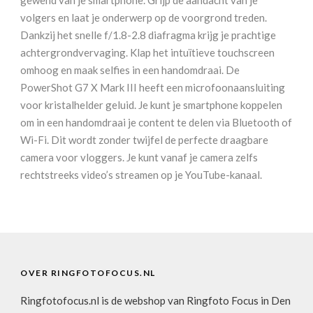
volgers en laat je onderwerp op de voorgrond treden.
Dankzij het snelle f/1.8-2.8 diafragma krijg je prachtige
achtergrondvervaging. Klap het intuïtieve touchscreen
omhoog en maak selfies in een handomdraai. De
PowerShot G7 X Mark III heeft een microfoonaansluiting
voor kristalhelder geluid. Je kunt je smartphone koppelen
om in een handomdraai je content te delen via Bluetooth of
Wi-Fi. Dit wordt zonder twijfel de perfecte draagbare
camera voor vloggers. Je kunt vanaf je camera zelfs
rechtstreeks video’s streamen op je YouTube-kanaal.
OVER RINGFOTOFOCUS.NL
Ringfotofocus.nl is de webshop van Ringfoto Focus in Den