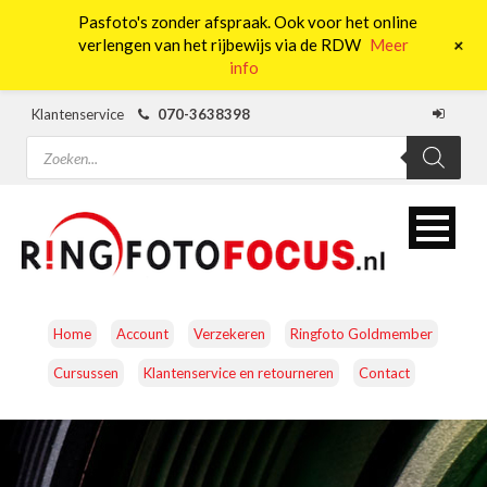
Pasfoto's zonder afspraak. Ook voor het online
0
+
verlengen van het rijbewijs via de RDW
Meer
info
Klantenservice
070-3638398
Producten
zoeken
Home
Account
Verzekeren
Ringfoto Goldmember
Cursussen
Klantenservice en retourneren
Contact
CAMERA’S
OBJECTIEVEN
ACCESSOIRES