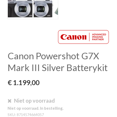
Canon Powershot G7X
Mark III Silver Batterykit
€
1.199,00
Niet op voorraad
Niet op voorraad. In bestelling.
SKU:
8714574664057