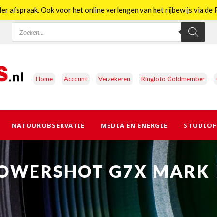
er afspraak. Ook voor het online verlengen van het rijbewijs via d
Producten
zoeken
Home
Account
Verzekeren
Ringfoto Goldmember
NATUUROBSERVATIE
MEDIA EN ENERGIE
STUDIOF
OWERSHOT G7X MARK I