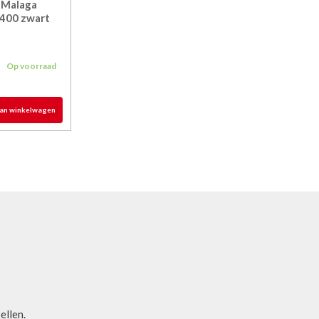
 Malaga
400 zwart
5
Op voorraad
an winkelwagen
bellen.