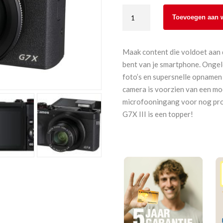
Canon
Toevoegen aan 
Powershot
G7X
Mark
Maak content die voldoet aan 
III
bent van je smartphone. Ongel
Zwart
foto’s en supersnelle opnamen
aantal
camera is voorzien van een mo
microfooningang voor nog pro
G7X III is een topper!