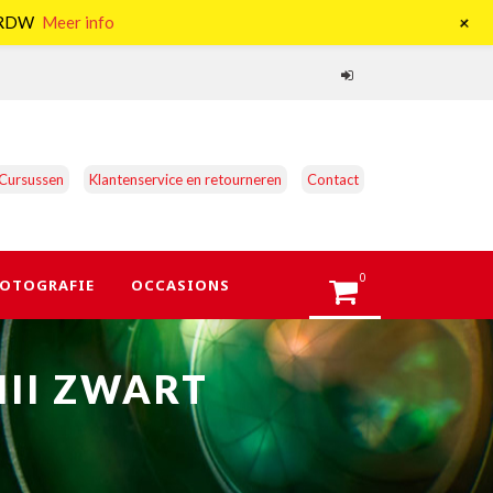
+
e RDW
Meer info
Cursussen
Klantenservice en retourneren
Contact
0
OTOGRAFIE
OCCASIONS
II ZWART