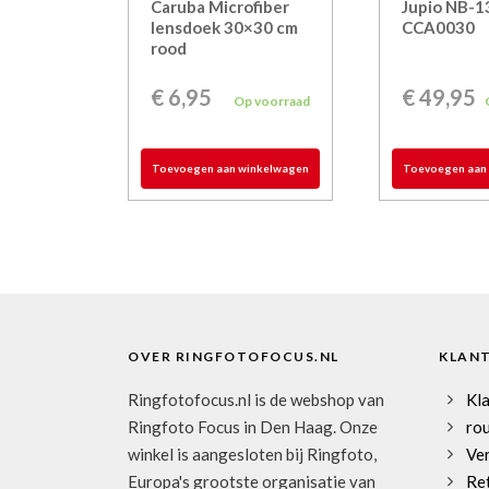
Caruba Microfiber
Jupio NB-1
lensdoek 30×30 cm
CCA0030
rood
€
6,95
€
49,95
Op voorraad
Toevoegen aan winkelwagen
Toevoegen aan
OVER RINGFOTOFOCUS.NL
KLAN
Ringfotofocus.nl is de webshop van
Kl
Ringfoto Focus in Den Haag. Onze
rou
winkel is aangesloten bij Ringfoto,
Ve
Europa's grootste organisatie van
Re