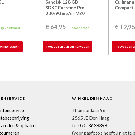
3L
Sandisk 128 GB
Cullmann
SDXC Extreme Pro
Compact 
200/90 mb/s – V30
€
64,95
€
19,9
Op voorraad
Op voorraad
 winkelwagen
Toevoegen aan winkelwagen
Toevoegen a
TENSERVICE
WINKEL DEN HAAG
antenservice
Thomsonlaan 96
tebeschrijving
2565 JE Den Haag
rzenden & ophalen
tel
070-3638398
tourneren
(Voor pasfoto’s hoeft u niet te 