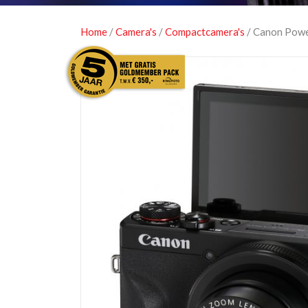
Home
/
Camera's
/
Compactcamera's
/ Canon Powe