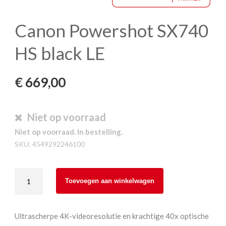
Canon Powershot SX740
HS black LE
€
669,00
Niet op voorraad
Niet op voorraad. In bestelling.
SKU:
4549292246100
Canon
Toevoegen aan winkelwagen
Powershot
SX740
HS
Ultrascherpe 4K-videoresolutie en krachtige 40x optische
black