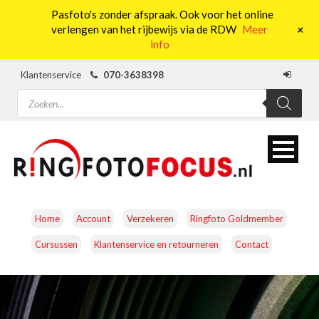
Pasfoto's zonder afspraak. Ook voor het online
0
+
verlengen van het rijbewijs via de RDW
Meer
info
Klantenservice
070-3638398
Producten
zoeken
Home
Account
Verzekeren
Ringfoto Goldmember
Cursussen
Klantenservice en retourneren
Contact
CAMERA’S
OBJECTIEVEN
ACCESSOIRES