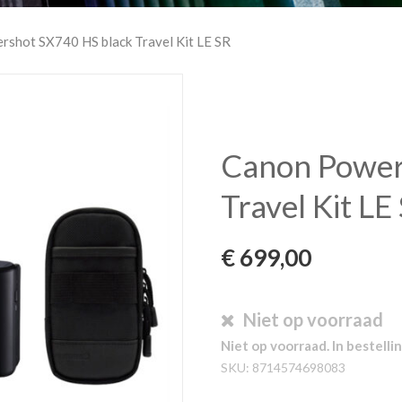
rshot SX740 HS black Travel Kit LE SR
Canon Power
Travel Kit LE
€
699,00
Niet op voorraad
Niet op voorraad. In bestellin
SKU:
8714574698083