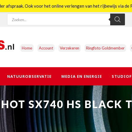
er afspraak. Ook voor het online verlengen van het rijbewijs via d
Producten
zoeken
Home
Account
Verzekeren
Ringfoto Goldmember
NATUUROBSERVATIE
MEDIA EN ENERGIE
STUDIOF
OT SX740 HS BLACK TR