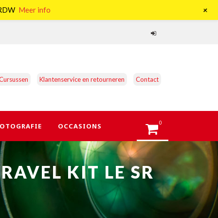
+
e RDW
Meer info
Cursussen
Klantenservice en retourneren
Contact
0
OTOGRAFIE
OCCASIONS
AVEL KIT LE SR