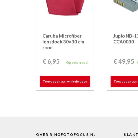
Caruba Microfiber
Jupio NB-1
lensdoek 30×30 cm
CCA0030
rood
€
6,95
€
49,95
Op voorraad
Toevoegen aan winkelwagen
Toevoegen aan
OVER RINGFOTOFOCUS.NL
KLAN