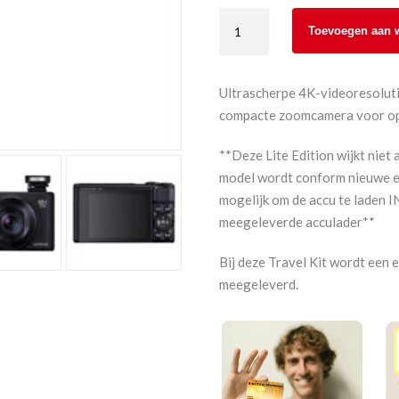
Canon
Toevoegen aan 
Powershot
SX740
HS
Ultrascherpe 4K-videoresoluti
black
compacte zoomcamera voor op r
Travel
Kit
**Deze Lite Edition wijkt niet
LE
model wordt conform nieuwe eu
SR
mogelijk om de accu te laden I
aantal
meegeleverde acculader**
Bij deze Travel Kit wordt een 
meegeleverd.