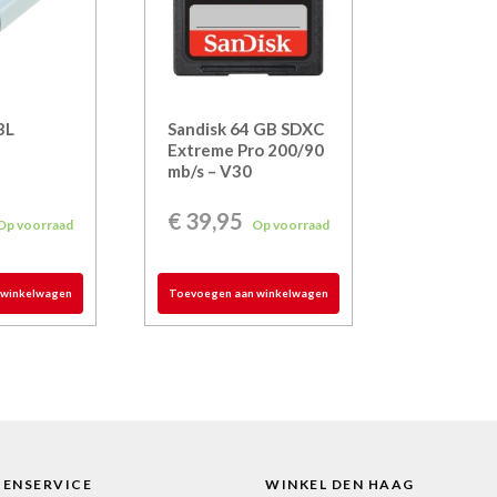
3L
Sandisk 64 GB SDXC
Extreme Pro 200/90
mb/s – V30
€
39,95
Op voorraad
Op voorraad
 winkelwagen
Toevoegen aan winkelwagen
TENSERVICE
WINKEL DEN HAAG