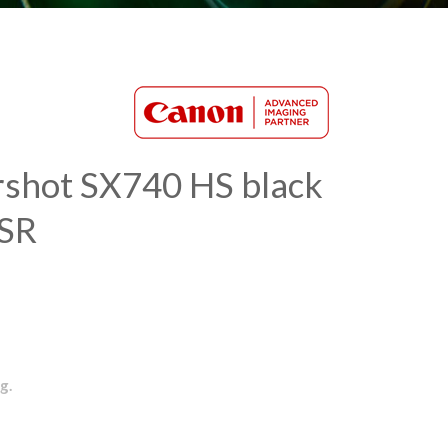
shot SX740 HS black
 SR
g.