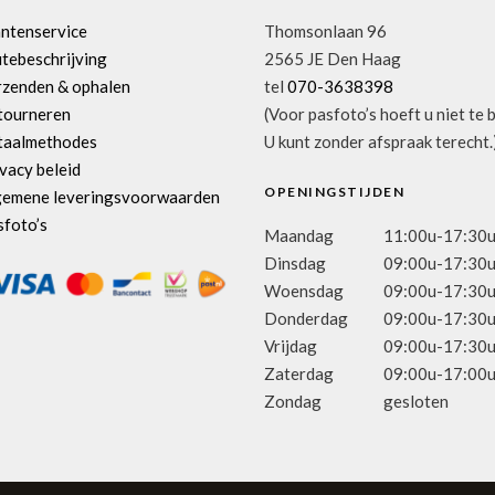
antenservice
Thomsonlaan 96
tebeschrijving
2565 JE Den Haag
rzenden & ophalen
tel
070-3638398
tourneren
(Voor pasfoto’s hoeft u niet te 
taalmethodes
U kunt zonder afspraak terecht.
vacy beleid
OPENINGSTIJDEN
gemene leveringsvoorwaarden
sfoto’s
Maandag
11:00u-17:30
Dinsdag
09:00u-17:30
Woensdag
09:00u-17:30
Donderdag
09:00u-17:30
Vrijdag
09:00u-17:30
Zaterdag
09:00u-17:00
Zondag
gesloten