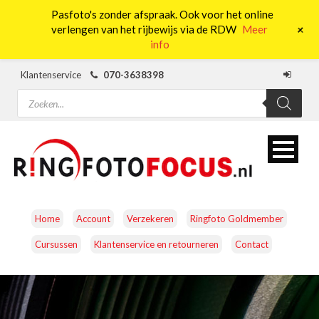
Pasfoto's zonder afspraak. Ook voor het online
0
+
verlengen van het rijbewijs via de RDW
Meer
info
Klantenservice
070-3638398
Producten
zoeken
Home
Account
Verzekeren
Ringfoto Goldmember
Cursussen
Klantenservice en retourneren
Contact
CAMERA’S
OBJECTIEVEN
ACCESSOIRES