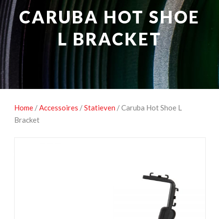
NATUUROBSERVATIE
MEDIA EN ENERGIE
CARUBA HOT SHOE
STUDIOFOTOGRAFIE
OCCASIONS
L BRACKET
Home
/
Accessoires
/
Statieven
/ Caruba Hot Shoe L
Bracket