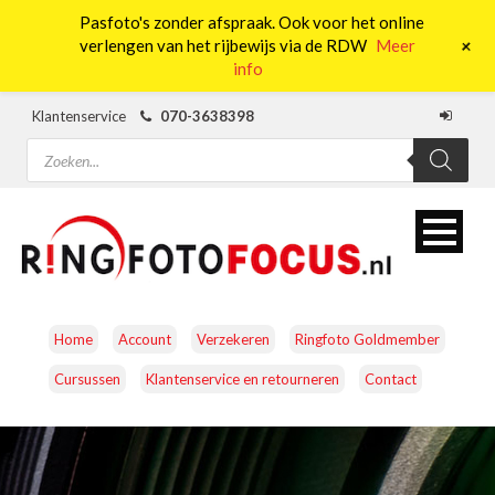
Pasfoto's zonder afspraak. Ook voor het online
0
+
verlengen van het rijbewijs via de RDW
Meer
info
Klantenservice
070-3638398
Producten
zoeken
Home
Account
Verzekeren
Ringfoto Goldmember
Cursussen
Klantenservice en retourneren
Contact
CAMERA’S
OBJECTIEVEN
ACCESSOIRES