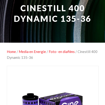
NATUUROBSERVATIE
MEDIA EN ENERGIE
CINESTILL 400
STUDIOFOTOGRAFIE
OCCASIONS
DYNAMIC 135-36
Home
/
Media en Energie
/
Foto- en diafilms
/ Cinestill 400
Dynamic 135-36