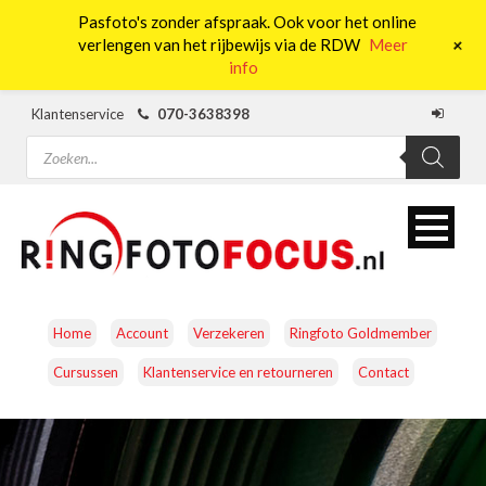
Pasfoto's zonder afspraak. Ook voor het online
0
+
verlengen van het rijbewijs via de RDW
Meer
info
Klantenservice
070-3638398
Producten
zoeken
Home
Account
Verzekeren
Ringfoto Goldmember
Cursussen
Klantenservice en retourneren
Contact
CAMERA’S
OBJECTIEVEN
ACCESSOIRES