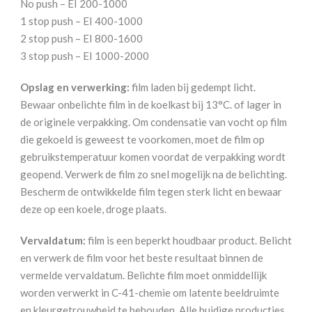
No push – EI 200-1000
1 stop push – EI 400-1000
2 stop push – EI 800-1600
3 stop push – EI 1000-2000
Opslag en verwerking:
film laden bij gedempt licht.
Bewaar onbelichte film in de koelkast bij 13°C. of lager in
de originele verpakking. Om condensatie van vocht op film
die gekoeld is geweest te voorkomen, moet de film op
gebruikstemperatuur komen voordat de verpakking wordt
geopend. Verwerk de film zo snel mogelijk na de belichting.
Bescherm de ontwikkelde film tegen sterk licht en bewaar
deze op een koele, droge plaats.
Vervaldatum:
film is een beperkt houdbaar product. Belicht
en verwerk de film voor het beste resultaat binnen de
vermelde vervaldatum. Belichte film moet onmiddellijk
worden verwerkt in C-41-chemie om latente beeldruimte
en kleurgetrouwheid te behouden. Alle huidige producties