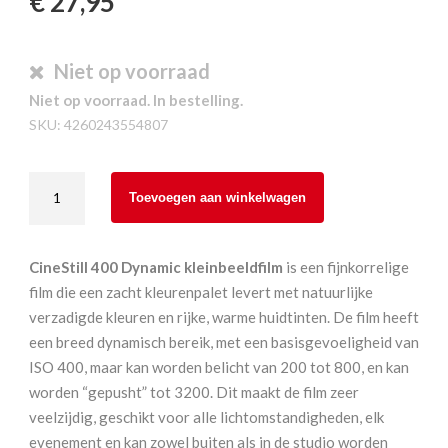
€
27,95
Niet op voorraad
Niet op voorraad. In bestelling.
SKU:
4260243554807
Cinestill
Toevoegen aan winkelwagen
400
Dynamic
135-
CineStill 400 Dynamic kleinbeeldfilm
is een fijnkorrelige
36
film die een zacht kleurenpalet levert met natuurlijke
aantal
verzadigde kleuren en rijke, warme huidtinten. De film heeft
een breed dynamisch bereik, met een basisgevoeligheid van
ISO 400, maar kan worden belicht van 200 tot 800, en kan
worden “gepusht” tot 3200. Dit maakt de film zeer
veelzijdig, geschikt voor alle lichtomstandigheden, elk
evenement en kan zowel buiten als in de studio worden