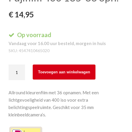
€
14,95
Op voorraad
Vandaag voor 16.00 uur besteld, morgen in huis
SKU:
4547410465020
Fujifilm
Toevoegen aan winkelwagen
400
135-
36
Allround kleurenfilm met 36 opnamen. Met een
opn.
lichtgevoeligheid van 400 iso voor extra
aantal
belichtingspeelruimte. Geschikt voor 35 mm
kleinbeeldcamera’s.