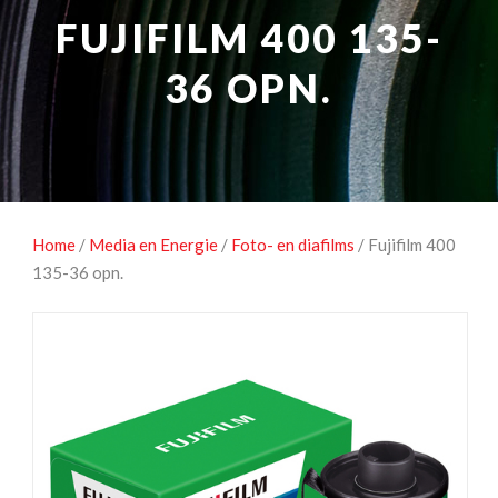
NATUUROBSERVATIE
MEDIA EN ENERGIE
FUJIFILM 400 135-
STUDIOFOTOGRAFIE
OCCASIONS
36 OPN.
Home
/
Media en Energie
/
Foto- en diafilms
/ Fujifilm 400
135-36 opn.