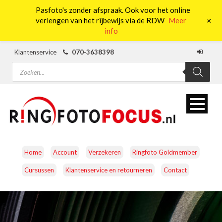
Pasfoto's zonder afspraak. Ook voor het online
0
+
verlengen van het rijbewijs via de RDW
Meer
info
Klantenservice
070-3638398
Producten
zoeken
Home
Account
Verzekeren
Ringfoto Goldmember
Cursussen
Klantenservice en retourneren
Contact
CAMERA’S
OBJECTIEVEN
ACCESSOIRES