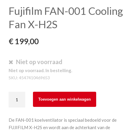
Fujifilm FAN-001 Cooling
Fan X-H2S
€
199,00
Niet op voorraad
Niet op voorraad. In bestelling.
SKU:
4547410469653
Fujifilm
Toevoegen aan winkelwagen
FAN-
001
Cooling
De FAN-001 koelventilator is speciaal bedoeld voor de
Fan
FUJIFILM X-H2S en wordt aan de achterkant van de
X-