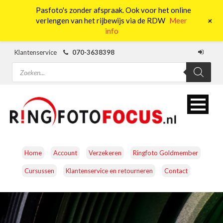
Pasfoto's zonder afspraak. Ook voor het online
0
+
verlengen van het rijbewijs via de RDW
Meer
info
Klantenservice
070-3638398
Producten
zoeken
Home
Account
Verzekeren
Ringfoto Goldmember
Cursussen
Klantenservice en retourneren
Contact
CAMERA’S
OBJECTIEVEN
ACCESSOIRES