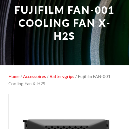
NATUUROBSERVATIE
MEDIA EN ENERGIE
FUJIFILM FAN-001
STUDIOFOTOGRAFIE
OCCASIONS
COOLING FAN X-
H2S
Home
/
Accessoires
/
Batterygrips
/ Fujifilm FAN-001
Cooling Fan X-H2S