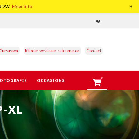
+
e RDW
Meer info
Cursussen
Klantenservice en retourneren
Contact
0
OTOGRAFIE
OCCASIONS
P-XL