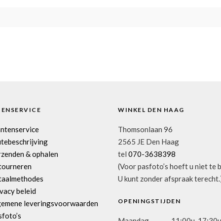
TENSERVICE
WINKEL DEN HAAG
antenservice
Thomsonlaan 96
tebeschrijving
2565 JE Den Haag
rzenden & ophalen
tel
070-3638398
tourneren
(Voor pasfoto’s hoeft u niet te 
taalmethodes
U kunt zonder afspraak terecht.
vacy beleid
OPENINGSTIJDEN
gemene leveringsvoorwaarden
sfoto’s
Maandag
11:00u-17:30