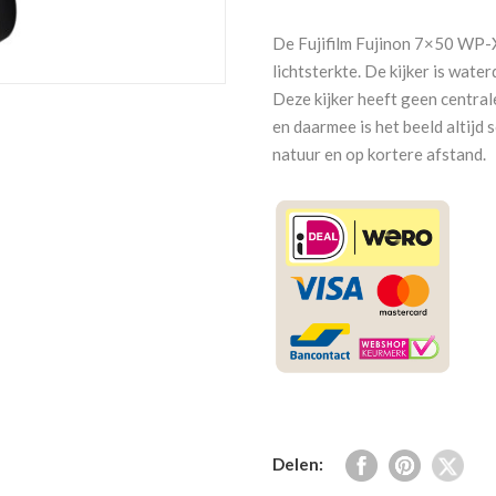
7x50
WP-
De Fujifilm Fujinon 7×50 WP-X
XL
lichtsterkte. De kijker is wate
aantal
Deze kijker heeft geen centrale
en daarmee is het beeld altijd
natuur en op kortere afstand.
Delen: