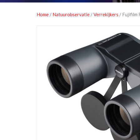
Home
/
Natuurobservatie
/
Verrekijkers
/ Fujifil