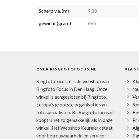
Scherp v.a. (m)
9,80
gewicht (gram)
885
OVER RINGFOTOFOCUS.NL
KLAN
Ringfotofocus.nl is de webshop van
Kl
Ringfoto Focus in Den Haag. Onze
rou
winkel is aangesloten bij Ringfoto,
Ve
Europa's grootste organisatie van
Re
fotospecialisten. Bij Ringfotofocus.nl
Be
koopt u net zo gemakkelijk als in onze
Pri
winkel! Het Webshop Keurmerk staat
Al
voor betrouwbaarheid en service!
Pa