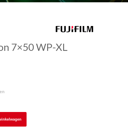
inon 7×50 WP-XL
gen
winkelwagen