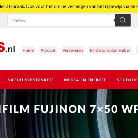
er afspraak. Ook voor het online verlengen van het rijbewijs via d
Producten
zoeken
Home
Account
Verzekeren
Ringfoto Goldmember
NATUUROBSERVATIE
MEDIA EN ENERGIE
STUDIOF
IFILM FUJINON 7×50 W