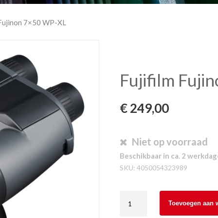
m Fujinon 7×50 WP-XL
Fujifilm Fuj
€
249,00
Niet op voorraad
Beschikbaar in ca. 2 werkda
SKU:
4050054323989
Fujifilm
Toevoegen aan 
Fujinon