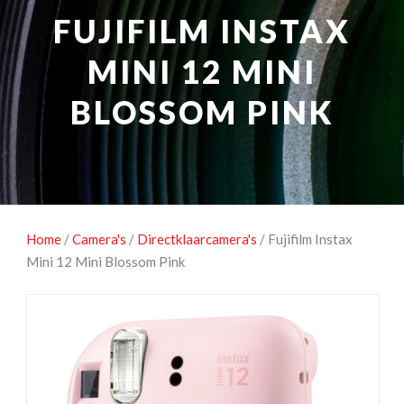
NATUUROBSERVATIE
MEDIA EN ENERGIE
FUJIFILM INSTAX
STUDIOFOTOGRAFIE
OCCASIONS
MINI 12 MINI
BLOSSOM PINK
Home
/
Camera's
/
Directklaarcamera's
/ Fujifilm Instax
Mini 12 Mini Blossom Pink