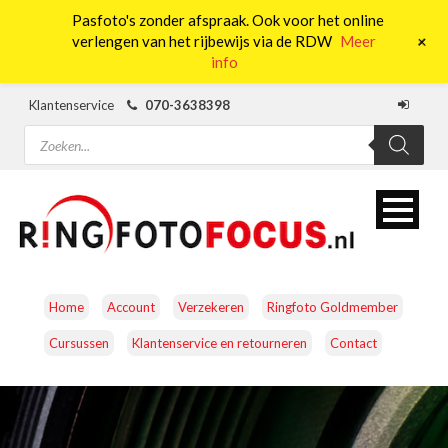
Pasfoto's zonder afspraak. Ook voor het online
0
+
verlengen van het rijbewijs via de RDW
Meer
info
Klantenservice
070-3638398
Producten
zoeken
Home
Account
Verzekeren
Ringfoto Goldmember
Cursussen
Klantenservice en retourneren
Contact
CAMERA’S
OBJECTIEVEN
ACCESSOIRES