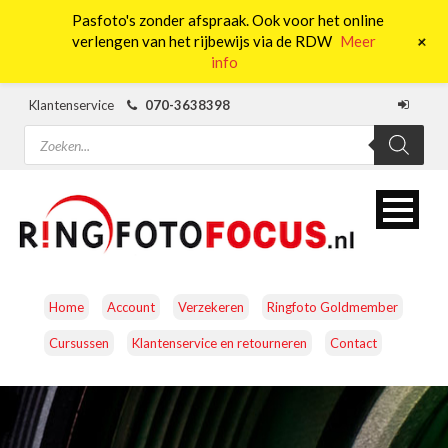
Pasfoto's zonder afspraak. Ook voor het online
0
+
verlengen van het rijbewijs via de RDW
Meer
info
Klantenservice
070-3638398
Producten
zoeken
Home
Account
Verzekeren
Ringfoto Goldmember
Cursussen
Klantenservice en retourneren
Contact
CAMERA’S
OBJECTIEVEN
ACCESSOIRES