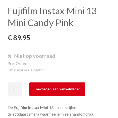
Fujifilm Instax Mini 13
Mini Candy Pink
€
89,95
Niet op voorraad
Pre-Order
SKU:
4547410564853
Fujifilm
Toevoegen aan winkelwagen
Instax
Mini
13
De
Fujifilm Instax Mini 13
is een stijlvolle
Mini
directklaarcamera waarmee je in een handomdraai