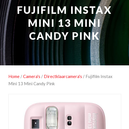
NATUUROBSERVATIE
MEDIA EN ENERGIE
FUJIFILM INSTAX
STUDIOFOTOGRAFIE
OCCASIONS
MINI 13 MINI
CANDY PINK
Home
/
Camera's
/
Directklaarcamera's
/ Fujifilm Instax
Mini 13 Mini Candy Pink