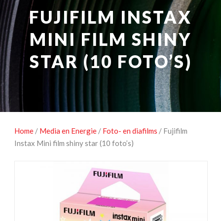
NATUUROBSERVATIE
MEDIA EN ENERGIE
FUJIFILM INSTAX
STUDIOFOTOGRAFIE
OCCASIONS
MINI FILM SHINY
STAR (10 FOTO’S)
Home
/
Media en Energie
/
Foto- en diafilms
/ Fujifilm
Instax Mini film shiny star (10 foto’s)