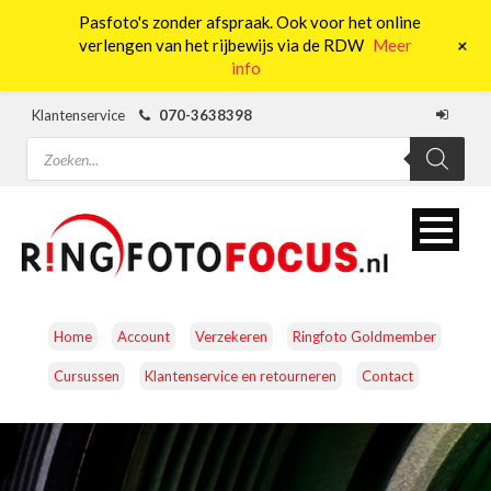
Pasfoto's zonder afspraak. Ook voor het online
0
+
verlengen van het rijbewijs via de RDW
Meer
info
Klantenservice
070-3638398
Producten
zoeken
Home
Account
Verzekeren
Ringfoto Goldmember
Cursussen
Klantenservice en retourneren
Contact
CAMERA’S
OBJECTIEVEN
ACCESSOIRES