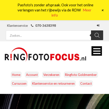
Pasfoto's zonder afspraak. Ook voor het online
0
+
verlengen van het rijbewijs via de RDW
Meer
info
Klantenservice
070-3638398
Producten
zoeken
Home
Account
Verzekeren
Ringfoto Goldmember
Cursussen
Klantenservice en retourneren
Contact
CAMERA’S
OBJECTIEVEN
ACCESSOIRES