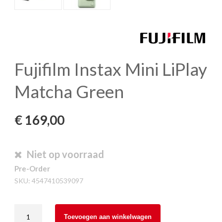
Fujifilm Instax Mini LiPlay
Matcha Green
€
169,00
Niet op voorraad
Pre-Order
SKU:
4547410539097
Fujifilm
Toevoegen aan winkelwagen
Instax