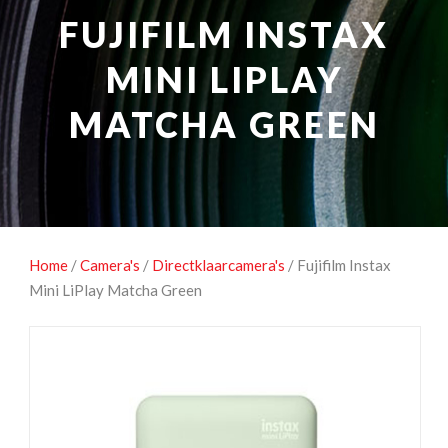
NATUUROBSERVATIE
MEDIA EN ENERGIE
FUJIFILM INSTAX
STUDIOFOTOGRAFIE
OCCASIONS
MINI LIPLAY
MATCHA GREEN
Home
/
Camera's
/
Directklaarcamera's
/ Fujifilm Instax
Mini LiPlay Matcha Green