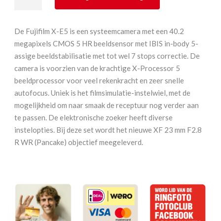
X-
E5
zilver
De Fujifilm X-E5 is een systeemcamera met een 40.2
+
megapixels CMOS 5 HR beeldsensor met IBIS in-body 5-
XF
assige beeldstabilisatie met tot wel 7 stops correctie. De
23
camera is voorzien van de krachtige X-Processor 5
mm
beeldprocessor voor veel rekenkracht en zeer snelle
F2.8
autofocus. Uniek is het filmsimulatie-instelwiel, met de
R
mogelijkheid om naar smaak de receptuur nog verder aan
WR
te passen. De elektronische zoeker heeft diverse
aantal
instelopties. Bij deze set wordt het nieuwe XF 23 mm F2.8
R WR (Pancake) objectief meegeleverd.