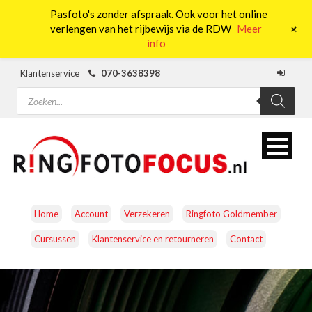
Pasfoto's zonder afspraak. Ook voor het online
0
+
verlengen van het rijbewijs via de RDW
Meer
info
Klantenservice
070-3638398
Producten
zoeken
Home
Account
Verzekeren
Ringfoto Goldmember
Cursussen
Klantenservice en retourneren
Contact
CAMERA’S
OBJECTIEVEN
ACCESSOIRES