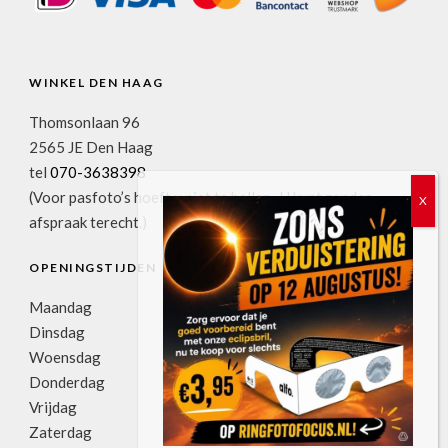
WINKEL DEN HAAG
Thomsonlaan 96
2565 JE Den Haag
tel
070-3638398
(Voor pasfoto’s hoeft u niet te bellen. U kunt zonder
afspraak terecht.)
OPENINGSTIJDEN
Maandag
11:00u-17:30u
Dinsdag
09:00u-17:30u
Woensdag
09:00u-17:30u
Donderdag
09:00u-17:30u
Vrijdag
09:00u-17:30u
Zaterdag
09:00u-17:00u