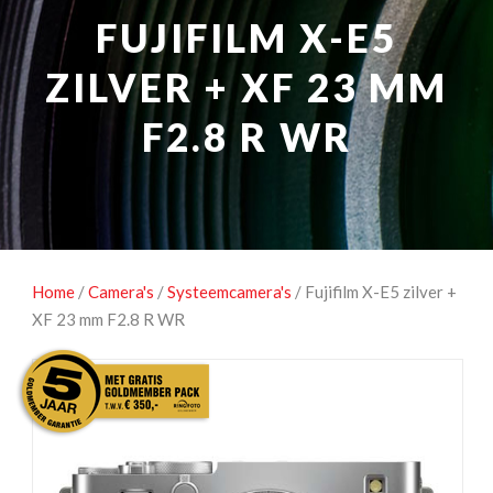
NATUUROBSERVATIE
MEDIA EN ENERGIE
FUJIFILM X-E5
STUDIOFOTOGRAFIE
OCCASIONS
ZILVER + XF 23 MM
F2.8 R WR
Home
/
Camera's
/
Systeemcamera's
/ Fujifilm X-E5 zilver +
XF 23 mm F2.8 R WR