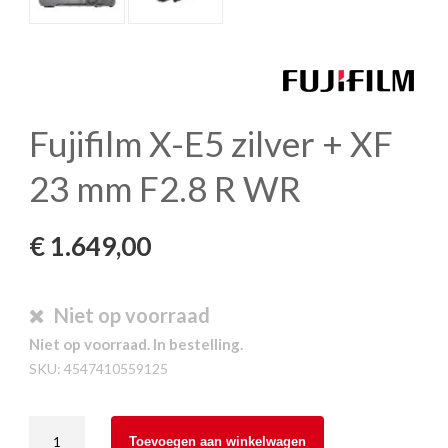
Fujifilm X-E5 zilver + XF
23 mm F2.8 R WR
€
1.649,00
Niet op voorraad
Niet op voorraad. In bestelling.
SKU:
4547410559125
Fujifilm
Toevoegen aan winkelwagen