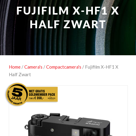
NATUUROBSERVATIE
MEDIA EN ENERGIE
FUJIFILM X-HF1 X
STUDIOFOTOGRAFIE
OCCASIONS
HALF ZWART
Home
/
Camera's
/
Compactcamera's
/ Fujifilm X-HF1 X
Half Zwart