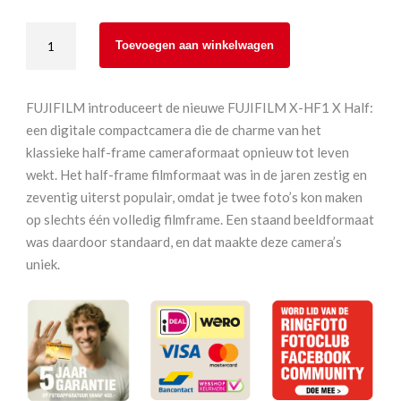
Fujifilm
Toevoegen aan winkelwagen
X-
HF1
X
FUJIFILM introduceert de nieuwe FUJIFILM X-HF1 X Half:
Half
een digitale compactcamera die de charme van het
Zwart
klassieke half-frame cameraformaat opnieuw tot leven
aantal
wekt. Het half-frame filmformaat was in de jaren zestig en
zeventig uiterst populair, omdat je twee foto’s kon maken
op slechts één volledig filmframe. Een staand beeldformaat
was daardoor standaard, en dat maakte deze camera’s
uniek.