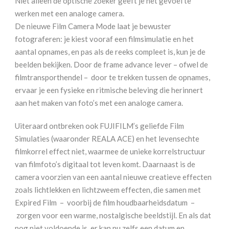
Niet alleen de optische zoeker geeft je het gevoel te
werken met een analoge camera.
De nieuwe Film Camera Mode laat je bewuster
fotograferen: je kiest vooraf een filmsimulatie en het
aantal opnames, en pas als de reeks compleet is, kun je de
beelden bekijken. Door de frame advance lever – ofwel de
filmtransporthendel – door te trekken tussen de opnames,
ervaar je een fysieke en ritmische beleving die herinnert
aan het maken van foto’s met een analoge camera.
Uiteraard ontbreken ook FUJIFILM’s geliefde Film
Simulaties (waaronder REALA ACE) en het levensechte
filmkorrel effect niet, waarmee de unieke korrelstructuur
van filmfoto’s digitaal tot leven komt. Daarnaast is de
camera voorzien van een aantal nieuwe creatieve effecten
zoals lichtlekken en lichtzweem effecten, die samen met
Expired Film – voorbij de film houdbaarheidsdatum –
zorgen voor een warme, nostalgische beeldstijl. En als dat
nog niet voldoende is, er kan nu zelfs een datum en