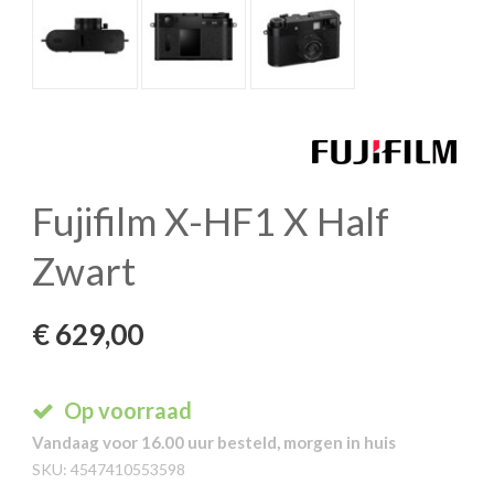
Fujifilm X-HF1 X Half
Zwart
€
629,00
Op voorraad
Vandaag voor 16.00 uur besteld, morgen in huis
SKU:
4547410553598