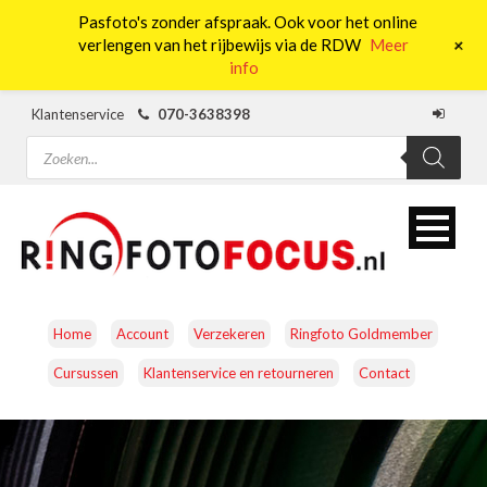
Pasfoto's zonder afspraak. Ook voor het online
0
+
verlengen van het rijbewijs via de RDW
Meer
info
Klantenservice
070-3638398
Producten
zoeken
Home
Account
Verzekeren
Ringfoto Goldmember
Cursussen
Klantenservice en retourneren
Contact
CAMERA’S
OBJECTIEVEN
ACCESSOIRES