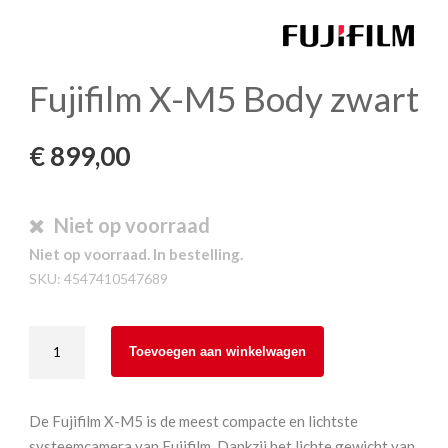
Fujifilm X-M5 Body zwart
€
899,00
Niet op voorraad
Niet op voorraad. In bestelling.
SKU:
4547410547689
Fujifilm
Toevoegen aan winkelwagen
X-
M5
Body
De Fujifilm X-M5 is de meest compacte en lichtste
zwart
systeemcamera van Fujifilm. Dankzij het lichte gewicht van