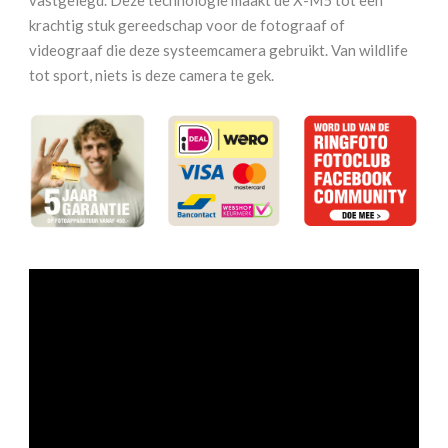
krachtig stuk gereedschap voor de fotograaf of
videograaf die deze systeemcamera gebruikt. Van wildlife
tot sport, niets is deze camera te gek.