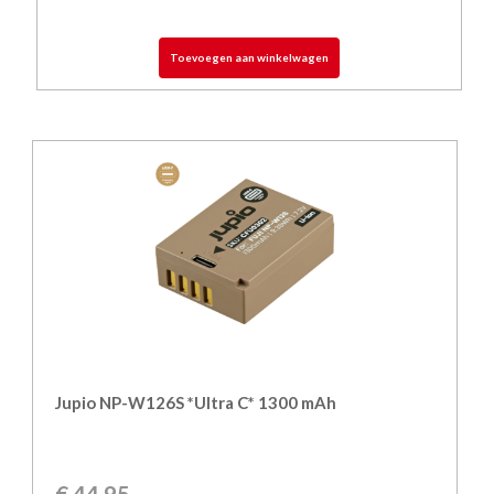
Toevoegen aan winkelwagen
Jupio NP-W126S *Ultra C* 1300 mAh
€
44,95