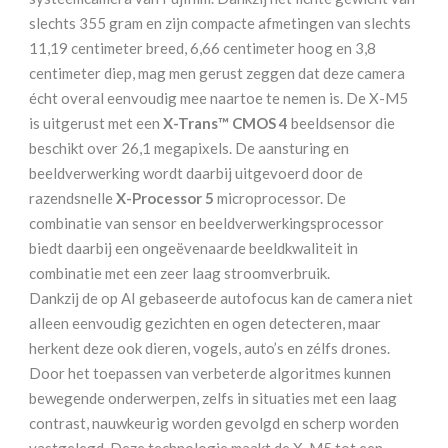
aantal
slechts 355 gram en zijn compacte afmetingen van slechts
11,19 centimeter breed, 6,66 centimeter hoog en 3,8
centimeter diep, mag men gerust zeggen dat deze camera
écht overal eenvoudig mee naartoe te nemen is. De X-M5
is uitgerust met een
X-Trans™ CMOS 4
beeldsensor die
beschikt over 26,1 megapixels. De aansturing en
beeldverwerking wordt daarbij uitgevoerd door de
razendsnelle
X-Processor 5
microprocessor. De
combinatie van sensor en beeldverwerkingsprocessor
biedt daarbij een ongeëvenaarde beeldkwaliteit in
combinatie met een zeer laag stroomverbruik.
Dankzij de op AI gebaseerde autofocus kan de camera niet
alleen eenvoudig gezichten en ogen detecteren, maar
herkent deze ook dieren, vogels, auto’s en zélfs drones.
Door het toepassen van verbeterde algoritmes kunnen
bewegende onderwerpen, zelfs in situaties met een laag
contrast, nauwkeurig worden gevolgd en scherp worden
vastgelegd. Deze technologie maakt de X-M5 tot een