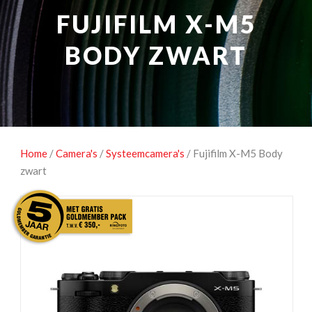
NATUUROBSERVATIE
MEDIA EN ENERGIE
FUJIFILM X-M5
STUDIOFOTOGRAFIE
OCCASIONS
BODY ZWART
Home
/
Camera's
/
Systeemcamera's
/ Fujifilm X-M5 Body
zwart