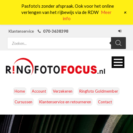
Pasfoto's zonder afspraak. Ook voor het online
0
+
verlengen van het rijbewijs via de RDW
Meer
info
Klantenservice
070-3638398
Producten
zoeken
Home
Account
Verzekeren
Ringfoto Goldmember
Cursussen
Klantenservice en retourneren
Contact
CAMERA’S
OBJECTIEVEN
ACCESSOIRES