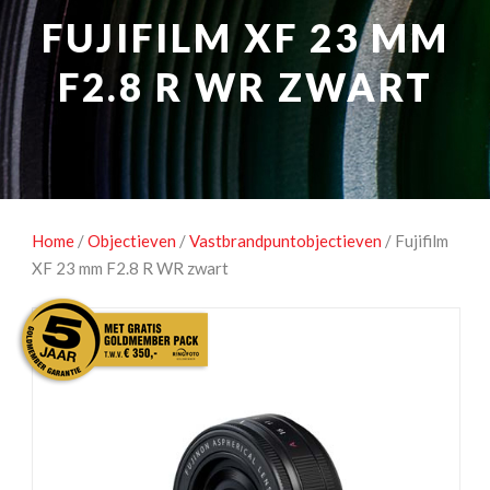
NATUUROBSERVATIE
MEDIA EN ENERGIE
FUJIFILM XF 23 MM
STUDIOFOTOGRAFIE
OCCASIONS
F2.8 R WR ZWART
Home
/
Objectieven
/
Vastbrandpuntobjectieven
/ Fujifilm
XF 23 mm F2.8 R WR zwart