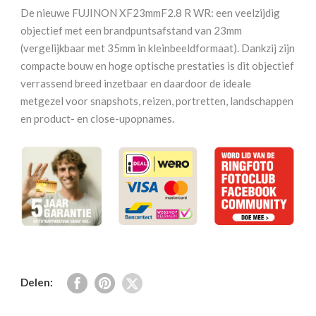
mm
De nieuwe FUJINON XF23mmF2.8 R WR: een veelzijdig
F2.8
objectief met een brandpuntsafstand van 23mm
R
(vergelijkbaar met 35mm in kleinbeeldformaat). Dankzij zijn
WR
compacte bouw en hoge optische prestaties is dit objectief
zwart
verrassend breed inzetbaar en daardoor de ideale
aantal
metgezel voor snapshots, reizen, portretten, landschappen
en product- en close-upopnames.
Delen: