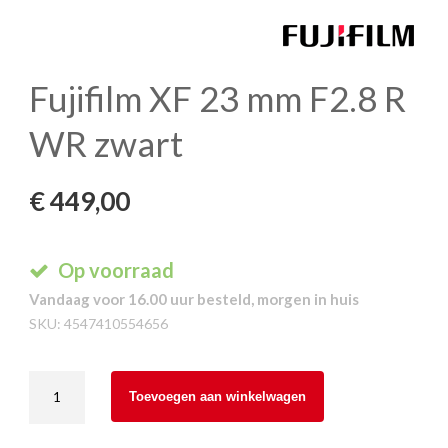
Fujifilm XF 23 mm F2.8 R
WR zwart
€
449,00
Op voorraad
Vandaag voor 16.00 uur besteld, morgen in huis
SKU:
4547410554656
Fujifilm
Toevoegen aan winkelwagen
XF
23