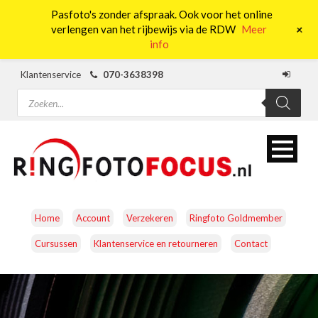
Pasfoto's zonder afspraak. Ook voor het online
0
+
verlengen van het rijbewijs via de RDW
Meer
info
Klantenservice
070-3638398
Producten
zoeken
Home
Account
Verzekeren
Ringfoto Goldmember
Cursussen
Klantenservice en retourneren
Contact
CAMERA’S
OBJECTIEVEN
ACCESSOIRES