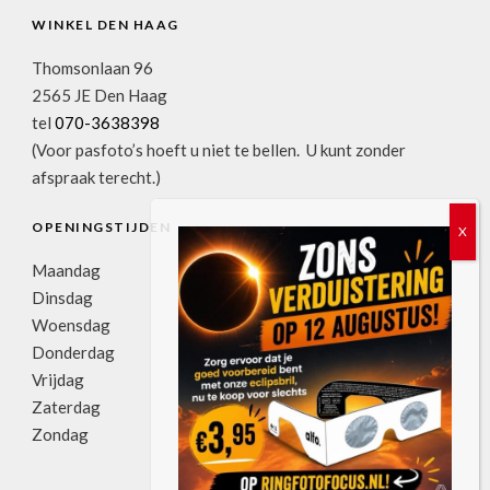
WINKEL DEN HAAG
Thomsonlaan 96
2565 JE Den Haag
tel
070-3638398
(Voor pasfoto’s hoeft u niet te bellen. U kunt zonder
afspraak terecht.)
OPENINGSTIJDEN
Maandag
11:00u-17:30u
Dinsdag
09:00u-17:30u
Woensdag
09:00u-17:30u
Donderdag
09:00u-17:30u
Vrijdag
09:00u-17:30u
Zaterdag
09:00u-17:00u
Zondag
gesloten