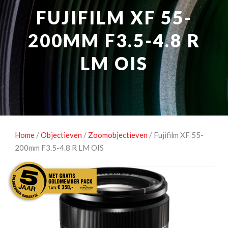
NATUUROBSERVATIE
MEDIA EN ENERGIE
FUJIFILM XF 55-
STUDIOFOTOGRAFIE
OCCASIONS
200MM F3.5-4.8 R
LM OIS
Home
/
Objectieven
/
Zoomobjectieven
/ Fujifilm XF 55-
200mm F3.5-4.8 R LM OIS