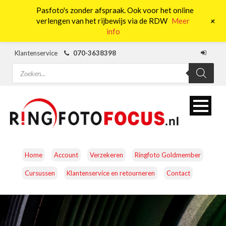
Pasfoto's zonder afspraak. Ook voor het online
0
+
verlengen van het rijbewijs via de RDW
Meer
info
Klantenservice
070-3638398
Producten
zoeken
Home
Account
Verzekeren
Ringfoto Goldmember
Cursussen
Klantenservice en retourneren
Contact
CAMERA’S
OBJECTIEVEN
ACCESSOIRES