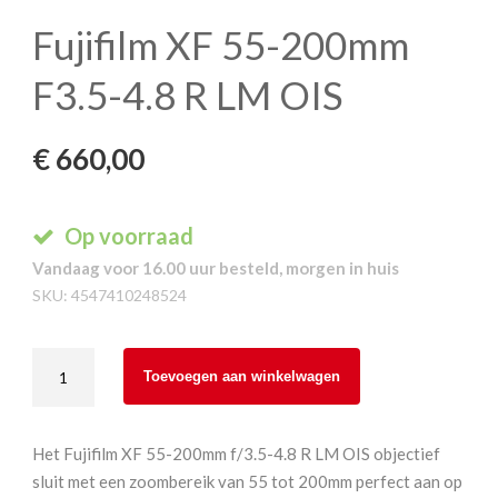
Fujifilm XF 55-200mm
F3.5-4.8 R LM OIS
€
660,00
Op voorraad
Vandaag voor 16.00 uur besteld, morgen in huis
SKU:
4547410248524
Fujifilm
Toevoegen aan winkelwagen
XF
55-
200mm
Het Fujifilm XF 55-200mm f/3.5-4.8 R LM OIS objectief
F3.5-
sluit met een zoombereik van 55 tot 200mm perfect aan op