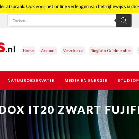
er afspraak. Ook voor het online verlengen van het rijbewijs via d
Producten
zoeken
Home
Account
Verzekeren
Ringfoto Goldmember
NATUUROBSERVATIE
MEDIA EN ENERGIE
STUDIOF
DOX IT20 ZWART FUJIF