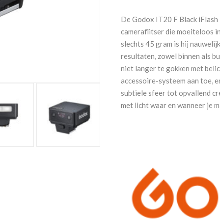
zwart
Fujifilm
De Godox IT20 F Black iFlash 
aantal
cameraflitser die moeiteloos i
slechts 45 gram is hij nauwelij
resultaten, zowel binnen als b
niet langer te gokken met bel
accessoire-systeem aan toe, en
subtiele sfeer tot opvallend cre
met licht waar en wanneer je m