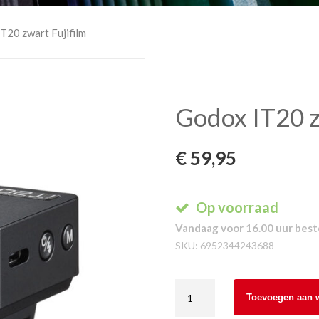
T20 zwart Fujifilm
Godox IT20 z
€
59,95
Op voorraad
Vandaag voor 16.00 uur beste
SKU:
6952344243688
Godox
Toevoegen aan 
IT20