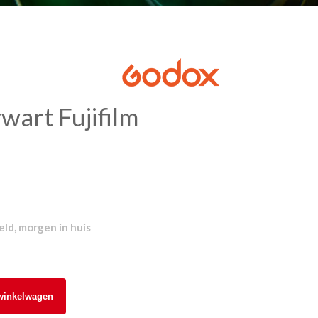
wart Fujifilm
ld, morgen in huis
winkelwagen