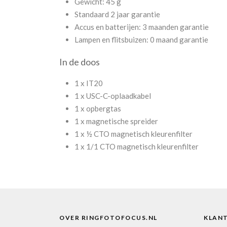
Gewicht: 45 g
Standaard 2 jaar garantie
Accus en batterijen: 3 maanden garantie
Lampen en flitsbuizen: 0 maand garantie
In de doos
1 x IT20
1 x USC-C-oplaadkabel
1 x opbergtas
1 x magnetische spreider
1 x ½ CTO magnetisch kleurenfilter
1 x 1/1 CTO magnetisch kleurenfilter
OVER RINGFOTOFOCUS.NL
KLAN