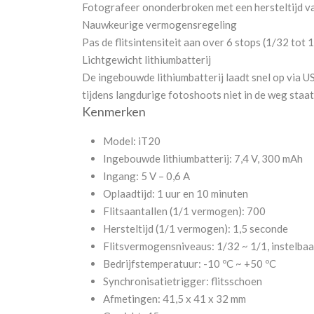
Fotografeer ononderbroken met een hersteltijd va
Nauwkeurige vermogensregeling
Pas de flitsintensiteit aan over 6 stops (1/32 to
Lichtgewicht lithiumbatterij
De ingebouwde lithiumbatterij laadt snel op via US
tijdens langdurige fotoshoots niet in de weg staat
Kenmerken
Model: iT20
Ingebouwde lithiumbatterij: 7,4 V, 300 mAh
Ingang: 5 V – 0,6 A
Oplaadtijd: 1 uur en 10 minuten
Flitsaantallen (1/1 vermogen): 700
Hersteltijd (1/1 vermogen): 1,5 seconde
Flitsvermogensniveaus: 1/32 ~ 1/1, instelbaa
Bedrijfstemperatuur: -10 ºC ~ +50 ºC
Synchronisatietrigger: flitsschoen
Afmetingen: 41,5 x 41 x 32 mm