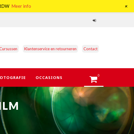
+
e RDW
Meer info
Cursussen
Klantenservice en retourneren
Contact
0
OTOGRAFIE
OCCASIONS
ILM