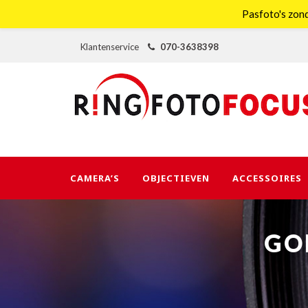
Pasfoto's zond
Klantenservice
070-3638398
CAMERA’S
OBJECTIEVEN
ACCESSOIRES
GO