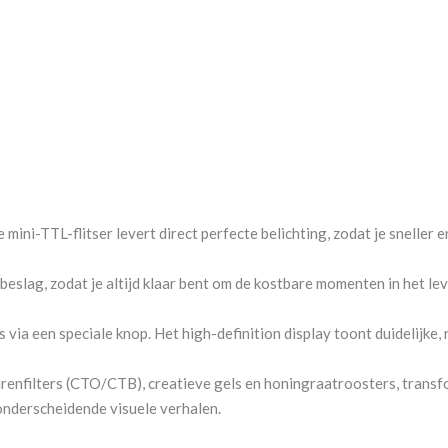
mini-TTL-flitser levert direct perfecte belichting, zodat je sneller 
eslag, zodat je altijd klaar bent om de kostbare momenten in het lev
ia een speciale knop. Het high-definition display toont duidelijke, 
renfilters (CTO/CTB), creatieve gels en honingraatroosters, transfo
onderscheidende visuele verhalen.