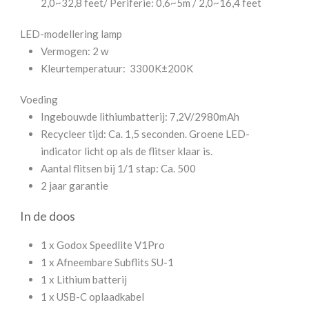
2,0~32,8 feet/ Periferie: 0,6~5m / 2,0~16,4 feet
LED-modellering lamp
Vermogen: 2 w
Kleurtemperatuur: 3300K±200K
Voeding
Ingebouwde lithiumbatterij: 7,2V/2980mAh
Recycleer tijd: Ca. 1,5 seconden. Groene LED-
indicator licht op als de flitser klaar is.
Aantal flitsen bij 1/1 stap: Ca. 500
2 jaar garantie
In de doos
1 x Godox Speedlite V1Pro
1 x Afneembare Subflits SU-1
1 x Lithium batterij
1 x USB-C oplaadkabel