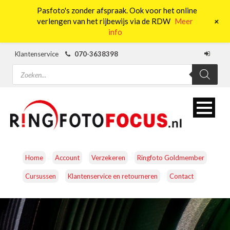
Pasfoto's zonder afspraak. Ook voor het online
0
+
verlengen van het rijbewijs via de RDW
Meer
info
Klantenservice
070-3638398
Producten
zoeken
Home
Account
Verzekeren
Ringfoto Goldmember
Cursussen
Klantenservice en retourneren
Contact
CAMERA’S
OBJECTIEVEN
ACCESSOIRES