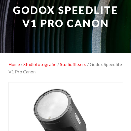
NATUUROBSERVATIE
MEDIA EN ENERGIE
GODOX SPEEDLITE
STUDIOFOTOGRAFIE
OCCASIONS
V1 PRO CANON
Home
/
Studiofotografie
/
Studioflitsers
/ Godox Speedlite
V1 Pro Canon