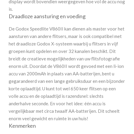
display wordt bovendien weergegeven hoe vol de accu nog
is.
Draadloze aansturing en voeding
De Godox Speedlite V860II kan dienen als master voor het
aansturen van andere flitsers, maar is ook compatibel met
het draadloze Godox X-systeem waarbij u flitsers in vijf
groepen kunt opdelen en over 32 kanalen beschikt. Dit
breidt de creatieve mogelijkheden van uw flitsfotografie
enorm uit. Doordat de V860II wordt gevoed met een li-ion
accu van 2000mAh in plaats van AA-batterijen, bent u
gegarandeerd van een lange gebruiksduur en een bijzonder
korte oplaadtijd. U kunt tot wel 650 keer flitsen op een
volle accu en de oplaadtijd is razendsnel: slechts
anderhalve seconde. En voor het idee: één accu is
vergelijkbaar met circa twaalf AA-batterijen. Dit scheelt
enorm veel gewicht en ruimte in uw huis!
Kenmerken