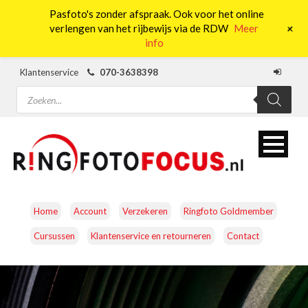
Pasfoto's zonder afspraak. Ook voor het online
0
+
verlengen van het rijbewijs via de RDW
Meer
info
Klantenservice
070-3638398
Producten
zoeken
Home
Account
Verzekeren
Ringfoto Goldmember
Cursussen
Klantenservice en retourneren
Contact
CAMERA’S
OBJECTIEVEN
ACCESSOIRES