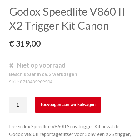
Godox Speedlite V860 II
X2 Trigger Kit Canon
€
319,00
Niet op voorraad
Beschikbaar in ca. 2 werkdagen
SKU:
8718485909504
Godox
Toevoegen aan winkelwagen
Speedlite
V860
II
De Godox Speedlite V860II Sony trigger Kit bevat de
X2
Godox V860II reportageflitser voor Sony, een X2S trigger,
Trigger