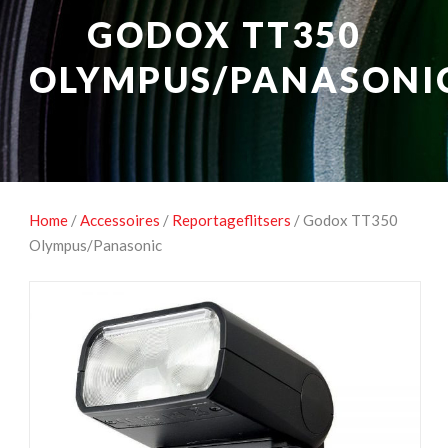
NATUUROBSERVATIE
MEDIA EN ENERGIE
GODOX TT350
STUDIOFOTOGRAFIE
OCCASIONS
OLYMPUS/PANASONI
Home
/
Accessoires
/
Reportageflitsers
/ Godox TT350
Olympus/Panasonic