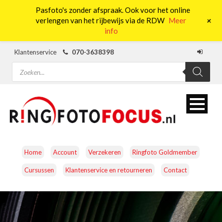
Pasfoto's zonder afspraak. Ook voor het online
0
+
verlengen van het rijbewijs via de RDW
Meer
info
Klantenservice
070-3638398
Producten
zoeken
Home
Account
Verzekeren
Ringfoto Goldmember
Cursussen
Klantenservice en retourneren
Contact
CAMERA’S
OBJECTIEVEN
ACCESSOIRES