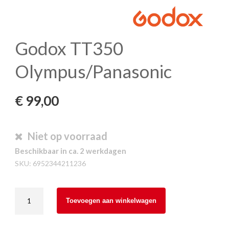
Godox TT350
Olympus/Panasonic
€
99,00
Niet op voorraad
Beschikbaar in ca. 2 werkdagen
SKU:
6952344211236
Godox
Toevoegen aan winkelwagen
TT350
Olympus/Panasonic