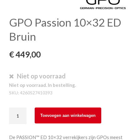
GPO Passion 10×32 ED
Bruin
€
449,00
Niet op voorraad
Niet op voorraad. In bestelling.
SKU:
4260527410393
GPO
Toevoegen aan winkelwagen
Passion
10x32
ED
De PASSION™ ED 10×32 verrekijkers zijn GPOs meest