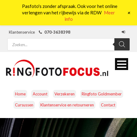
Pasfoto's zonder afspraak. Ook voor het online
0
+
verlengen van het rijbewijs via de RDW
Meer
info
Klantenservice
070-3638398
Producten
zoeken
Home
Account
Verzekeren
Ringfoto Goldmember
Cursussen
Klantenservice en retourneren
Contact
CAMERA’S
OBJECTIEVEN
ACCESSOIRES