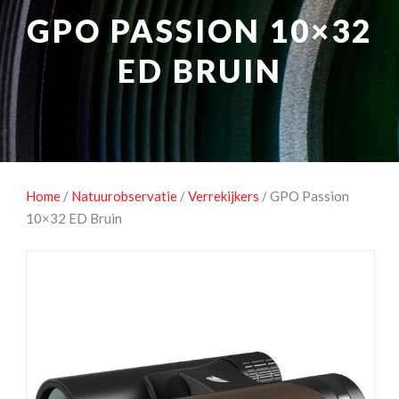
NATUUROBSERVATIE
MEDIA EN ENERGIE
GPO PASSION 10×32
STUDIOFOTOGRAFIE
OCCASIONS
ED BRUIN
Home
/
Natuurobservatie
/
Verrekijkers
/ GPO Passion
10×32 ED Bruin