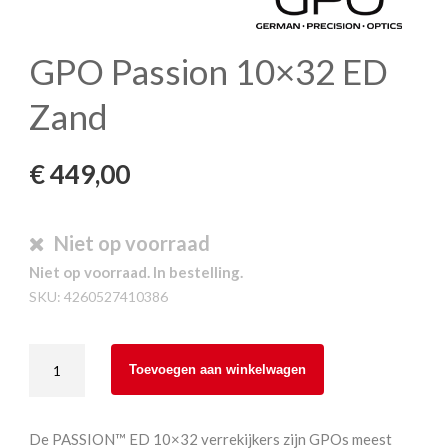
GPO Passion 10×32 ED
Zand
€
449,00
Niet op voorraad
Niet op voorraad. In bestelling.
SKU:
4260527410386
GPO
Toevoegen aan winkelwagen
Passion
10x32
ED
De PASSION™ ED 10×32 verrekijkers zijn GPOs meest