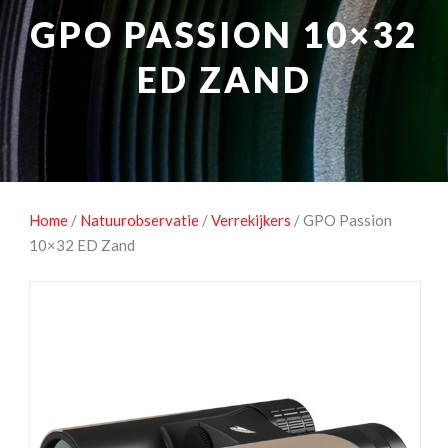
NATUUROBSERVATIE
MEDIA EN ENERGIE
GPO PASSION 10×32
STUDIOFOTOGRAFIE
OCCASIONS
ED ZAND
Home
/
Natuurobservatie
/
Verrekijkers
/ GPO Passion
10×32 ED Zand