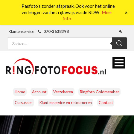
Pasfoto's zonder afspraak. Ook voor het online
0
+
verlengen van het rijbewijs via de RDW
Meer
info
Klantenservice
070-3638398
Producten
zoeken
Home
Account
Verzekeren
Ringfoto Goldmember
Cursussen
Klantenservice en retourneren
Contact
CAMERA’S
OBJECTIEVEN
ACCESSOIRES