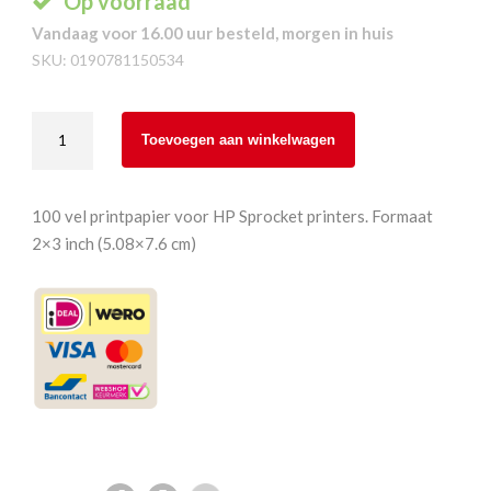
Op voorraad
Vandaag voor 16.00 uur besteld, morgen in huis
SKU:
0190781150534
HP
Toevoegen aan winkelwagen
Sprocket
100-
pak
100 vel printpapier voor HP Sprocket printers. Formaat
2x3"
2×3 inch (5.08×7.6 cm)
aantal