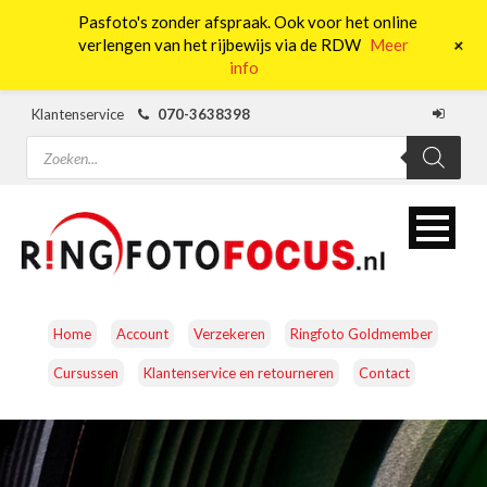
Pasfoto's zonder afspraak. Ook voor het online
0
+
verlengen van het rijbewijs via de RDW
Meer
info
Klantenservice
070-3638398
Producten
zoeken
Home
Account
Verzekeren
Ringfoto Goldmember
Cursussen
Klantenservice en retourneren
Contact
CAMERA’S
OBJECTIEVEN
ACCESSOIRES