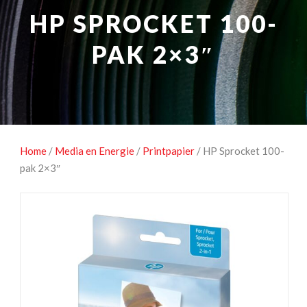
NATUUROBSERVATIE
MEDIA EN ENERGIE
HP SPROCKET 100-
STUDIOFOTOGRAFIE
OCCASIONS
PAK 2×3″
Home
/
Media en Energie
/
Printpapier
/ HP Sprocket 100-
pak 2×3″