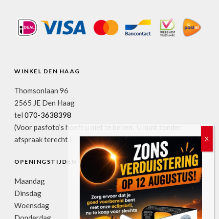
WINKEL DEN HAAG
Thomsonlaan 96
2565 JE Den Haag
tel
070-3638398
(Voor pasfoto’s hoeft u niet te bellen. U kunt zonder
afspraak terecht.)
OPENINGSTIJDEN
Maandag
11:00u-17:30u
Dinsdag
09:00u-17:30u
Woensdag
09:00u-17:30u
Donderdag
09:00u-17:30u