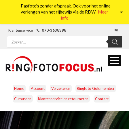
Pasfoto's zonder afspraak. Ook voor het online
0
+
verlengen van het rijbewijs via de RDW
Meer
info
Klantenservice
070-3638398
Producten
zoeken
Home
Account
Verzekeren
Ringfoto Goldmember
Cursussen
Klantenservice en retourneren
Contact
CAMERA’S
OBJECTIEVEN
ACCESSOIRES