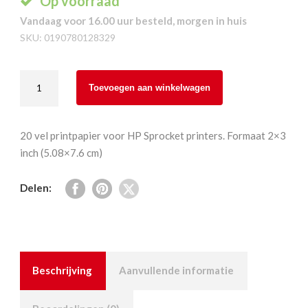
Op voorraad
Vandaag voor 16.00 uur besteld, morgen in huis
SKU:
0190780128329
HP
Toevoegen aan winkelwagen
Sprocket
20-
pak
20 vel printpapier voor HP Sprocket printers. Formaat 2×3
2x3"
inch (5.08×7.6 cm)
aantal
Delen:
Beschrijving
Aanvullende informatie