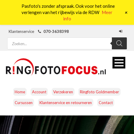
Pasfoto's zonder afspraak. Ook voor het online
0
+
verlengen van het rijbewijs via de RDW
Meer
info
Klantenservice
070-3638398
Producten
zoeken
Home
Account
Verzekeren
Ringfoto Goldmember
Cursussen
Klantenservice en retourneren
Contact
CAMERA’S
OBJECTIEVEN
ACCESSOIRES