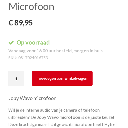
Microfoon
€
89,95
Op voorraad
Vandaag voor 16.00 uur besteld, morgen in huis
SKU:
0817024016753
Joby
Toevoegen aan winkelwagen
Wavo
Vlogging
Microfoon
Joby Wavo microfoon
aantal
Wil je de interne audio van je camera of telefoon
uitbreiden? De
Joby Wavo microfoon
is de juiste keuze!
Deze krachtige maar lichtgewicht microfoon heeft Hytrel