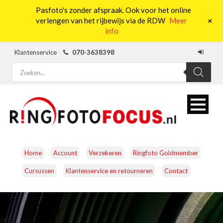
Pasfoto's zonder afspraak. Ook voor het online
0
+
verlengen van het rijbewijs via de RDW
Meer
info
Klantenservice
070-3638398
Producten
zoeken
Home
Account
Verzekeren
Ringfoto Goldmember
Cursussen
Klantenservice en retourneren
Contact
CAMERA’S
OBJECTIEVEN
ACCESSOIRES