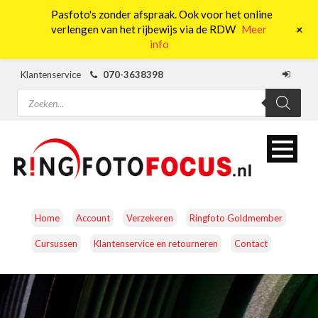
Pasfoto's zonder afspraak. Ook voor het online
0
+
verlengen van het rijbewijs via de RDW
Meer
info
Klantenservice
070-3638398
Producten
zoeken
Home
Account
Verzekeren
Ringfoto Goldmember
Cursussen
Klantenservice en retourneren
Contact
CAMERA’S
OBJECTIEVEN
ACCESSOIRES