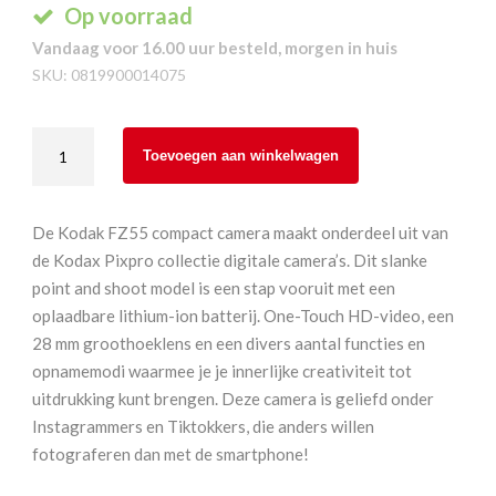
Op voorraad
Vandaag voor 16.00 uur besteld, morgen in huis
SKU:
0819900014075
Kodak
Toevoegen aan winkelwagen
Pixpro
FZ55
rood
De Kodak FZ55 compact camera maakt onderdeel uit van
aantal
de Kodax Pixpro collectie digitale camera’s. Dit slanke
point and shoot model is een stap vooruit met een
oplaadbare lithium-ion batterij. One-Touch HD-video, een
28 mm groothoeklens en een divers aantal functies en
opnamemodi waarmee je je innerlijke creativiteit tot
uitdrukking kunt brengen. Deze camera is geliefd onder
Instagrammers en Tiktokkers, die anders willen
fotograferen dan met de smartphone!