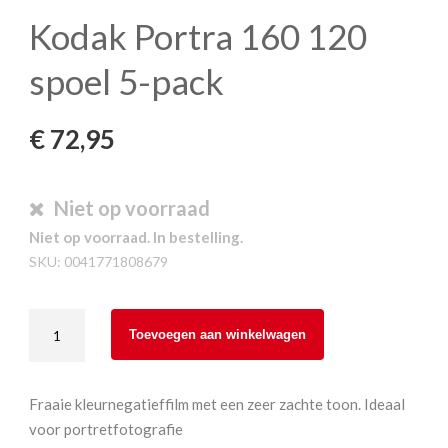
Kodak Portra 160 120
spoel 5-pack
€
72,95
Niet op voorraad
Niet op voorraad. In bestelling.
SKU:
0041771808679
Kodak
Toevoegen aan winkelwagen
Portra
160
120
Fraaie kleurnegatieffilm met een zeer zachte toon. Ideaal
spoel
voor portretfotografie
5-