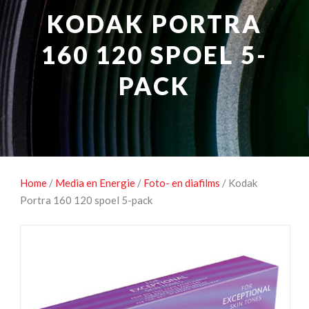
NATUUROBSERVATIE
MEDIA EN ENERGIE
KODAK PORTRA
STUDIOFOTOGRAFIE
OCCASIONS
160 120 SPOEL 5-
PACK
Home
/
Media en Energie
/
Foto- en diafilms
/ Kodak
Portra 160 120 spoel 5-pack