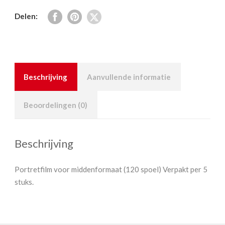
pack
Delen:
aantal
Beschrijving
Aanvullende informatie
Beoordelingen (0)
Beschrijving
Portretfilm voor middenformaat (120 spoel) Verpakt per 5
stuks.