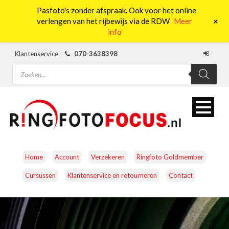
Pasfoto's zonder afspraak. Ook voor het online
0
+
verlengen van het rijbewijs via de RDW
Meer
info
Klantenservice
070-3638398
Producten
zoeken
Home
Account
Verzekeren
Ringfoto Goldmember
Cursussen
Klantenservice en retourneren
Contact
CAMERA’S
OBJECTIEVEN
ACCESSOIRES