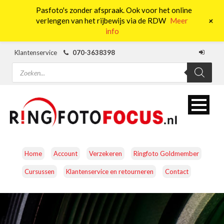
Pasfoto's zonder afspraak. Ook voor het online
0
+
verlengen van het rijbewijs via de RDW
Meer
info
Klantenservice
070-3638398
Producten
zoeken
Home
Account
Verzekeren
Ringfoto Goldmember
Cursussen
Klantenservice en retourneren
Contact
CAMERA’S
OBJECTIEVEN
ACCESSOIRES