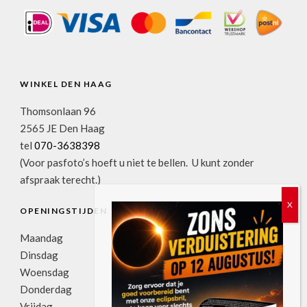
WINKEL DEN HAAG
Thomsonlaan 96
2565 JE Den Haag
tel
070-3638398
(Voor pasfoto’s hoeft u niet te bellen. U kunt zonder
afspraak terecht.)
OPENINGSTIJDEN
Maandag
11:00u-17:30u
Dinsdag
09:00u-17:30u
Woensdag
09:00u-17:30u
Donderdag
09:00u-17:30u
Vrijdag
09:00u-17:30u