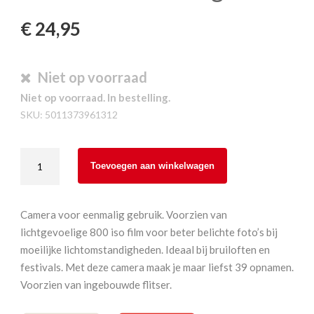
€
24,95
Niet op voorraad
Niet op voorraad. In bestelling.
SKU:
5011373961312
Kodak
Toevoegen aan winkelwagen
Power
Flash
27+12
Camera voor eenmalig gebruik. Voorzien van
iso
lichtgevoelige 800 iso film voor beter belichte foto’s bij
800
moeilijke lichtomstandigheden. Ideaal bij bruiloften en
Single
festivals. Met deze camera maak je maar liefst 39 opnamen.
Use
Voorzien van ingebouwde flitser.
aantal