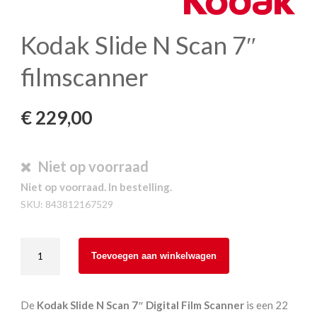
Kodak Slide N Scan 7″
filmscanner
€
229,00
Niet op voorraad
Niet op voorraad. In bestelling.
SKU:
843812167529
Kodak
Toevoegen aan winkelwagen
Slide
N
Scan
De
Kodak Slide N Scan 7″ Digital Film Scanner
is een 22
7"