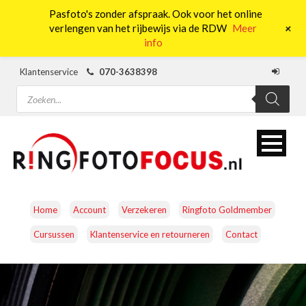
Pasfoto's zonder afspraak. Ook voor het online
0
+
verlengen van het rijbewijs via de RDW
Meer
info
Klantenservice
070-3638398
Producten
zoeken
Home
Account
Verzekeren
Ringfoto Goldmember
Cursussen
Klantenservice en retourneren
Contact
CAMERA’S
OBJECTIEVEN
ACCESSOIRES