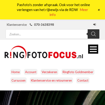
Pasfoto's zonder afspraak. Ook voor het online
0
+
verlengen van het rijbewijs via de RDW
Meer
info
Klantenservice
070-3638398
Producten
zoeken
Home
Account
Verzekeren
Ringfoto Goldmember
Cursussen
Klantenservice en retourneren
Contact
CAMERA’S
OBJECTIEVEN
ACCESSOIRES