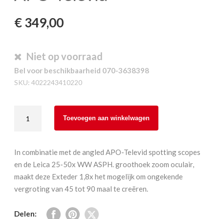
€
349,00
Niet op voorraad
Bel voor beschikbaarheid 070-3638398
SKU:
4022243410220
Leica
Toevoegen aan winkelwagen
Extender
1.8x
voor
In combinatie met de angled APO-Televid spotting scopes
APO-
en de Leica 25-50x WW ASPH. groothoek zoom oculair,
Televid
maakt deze Exteder 1,8x het mogelijk om ongekende
aantal
vergroting van 45 tot 90 maal te creëren.
Delen: